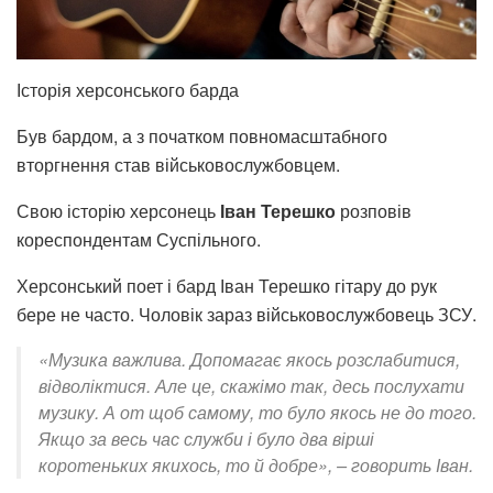
Історія херсонського барда
Був бардом, а з початком повномасштабного
вторгнення став військовослужбовцем.
Свою історію херсонець
Іван Терешко
розповів
кореспондентам Суспільного.
Херсонський поет і бард Іван Терешко гітару до рук
бере не часто. Чоловік зараз військовослужбовець ЗСУ.
«Музика важлива. Допомагає якось розслабитися,
відволіктися. Але це, скажімо так, десь послухати
музику. А от щоб самому, то було якось не до того.
Якщо за весь час служби і було два вірші
коротеньких якихось, то й добре», – говорить Іван.