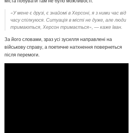
міста побувати там не було можливості.
«У мене є друзі, є знайомі в Херсоні, я з ними час від
часу спілкуюся. Ситуація в місті не дуже, але люди
тримаються, Херсон тримається», — каже Іван.
За його словами, зраз усі зусилля направлені на
військову справу, а поетичне натхнення повернеться
після перемоги.