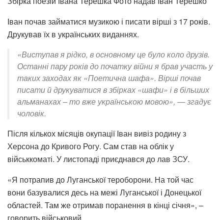
Збірка поезій Івана Терешка Фото надав Іван Терешко
Іван почав займатися музикою і писати вірші з 17 років.
Друкував їх в українських виданнях.
«Виступав я рідко, в основному це було коло друзів.
Останні пару років до початку війни я брав участь у
таких заходах як «Поетична шафа». Вірші почав
писати й друкуватися в збірках «шафи» і в більших
альманахах – то вже українською мовою», — згадує
чоловік.
Після кількох місяців окупації Іван вивіз родину з
Херсона до Кривого Рогу. Сам став на облік у
військкоматі. У листопаді приєднався до лав ЗСУ.
«Я потрапив до Луганської тероборони. На той час
вони базувалися десь на межі Луганської і Донецької
областей. Там же отримав поранення в кінці січня», –
говорить військовий.