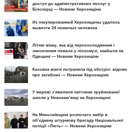
доступ до адміністративних послуг у
Білозерці — Новини Херсонщіни
Из оккупированной Херсонщины удалось
вывезти 24 пожилых человека
Літню жінку, яка від переохолодження і
знесилення лежала у лісосмузі, знайшла на
Одещині — Новини Херсонщіни
Каховка вночі потрапила під обстріл: відомо
про загиблих — Новини Херсонщіни
У мережі з’явилися світлини зруйнованої
школи у Новокамʼянці на Херсонщині
На Миколаївщині розпочато набір в
об’єднану штурмову бригаду Національної
поліції «Лють» — Новини Херсонщіни