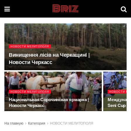
Briz
НОВОСТИ МЕЛИТОПОЛЯ
Винищення лісів на Черкащинi |
Новости Черкасс
НОВОСТИ МЕЛИТОПОЛЯ
НОВОСТИ МЕ
Национальная Сорочинская ярмарка |
Междунаро
Новости Черкасс
Seni Cup 2
На главную
Категория
НОВОСТИ МЕЛИТОПОЛЯ