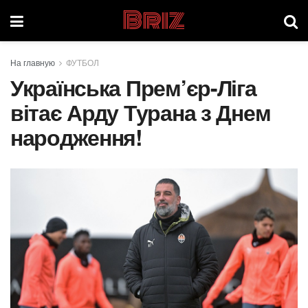
Briz
На главную
ФУТБОЛ
Українська Прем’єр-Ліга
вітає Арду Турана з Днем
народження!