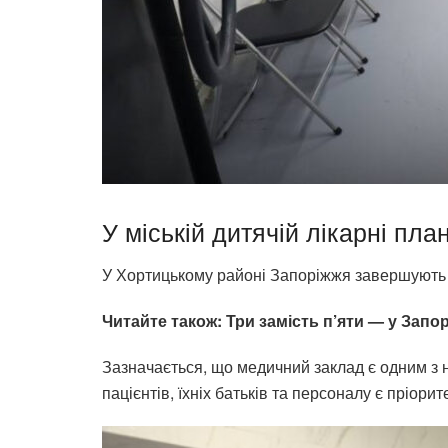
У міській дитячій лікарні пла
У Хортицькому районі Запоріжжя завершують ре
Читайте також:
Три замість п’яти — у Запор
Зазначається, що медичний заклад є одним з 
пацієнтів, їхніх батьків та персоналу є пріорит