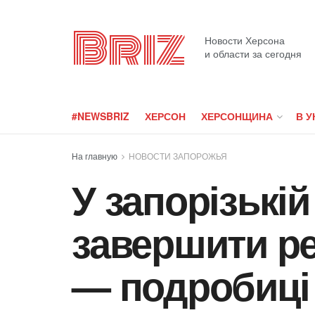
Briz
Новости Херсона
и области за сегодня
#NEWSBRIZ
ХЕРСОН
ХЕРСОНЩИНА
В У
На главную
НОВОСТИ ЗАПОРОЖЬЯ
У запорізькі
завершити ре
— подробиці