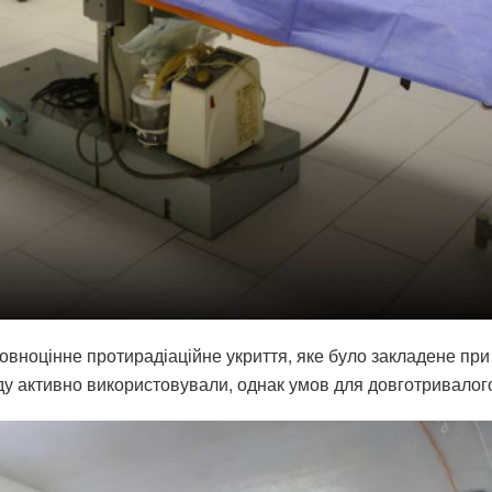
овноцінне протирадіаційне укриття, яке було закладене при
 активно використовували, однак умов для довготривалого