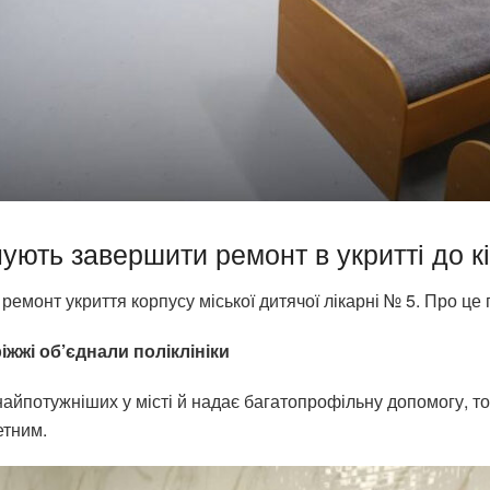
нують завершити ремонт в укритті до кі
монт укриття корпусу міської дитячої лікарні № 5. Про це по
іжжі об’єднали поліклініки
найпотужніших у місті й надає багатопрофільну допомогу, 
етним.