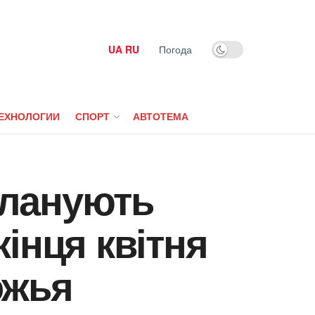
UA
RU
Погода
ЕХНОЛОГИИ
СПОРТ
АВТОТЕМА
 планують
інця квітня
ожья