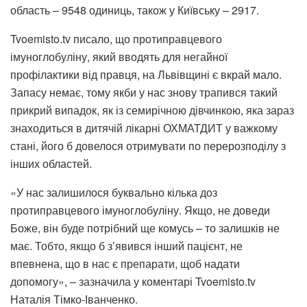
область – 9548 одиниць, також у Київську – 2917.
Tvoemisto.tv писало, що протиправцевого
імуноглобуліну, який вводять для негайної
профілактики від правця, на Львівщині є вкрай мало.
Запасу немає, тому якби у нас знову трапився такий
прикрий випадок, як із семирічною дівчинкою, яка зараз
знаходиться в дитячій лікарні ОХМАТДИТ у важкому
стані, його б довелося отримувати по перерозподілу з
інших областей.
«У нас залишилося буквально кілька доз
протиправцевого імуноглобуліну. Якщо, не доведи
Боже, він буде потрібний ще комусь – то залишків не
має. Тобто, якщо б з’явився інший пацієнт, не
впевнена, що в нас є препарати, щоб надати
допомогу», – зазначила у коментарі Tvoemisto.tv
Наталія Тімко-Іванченко.