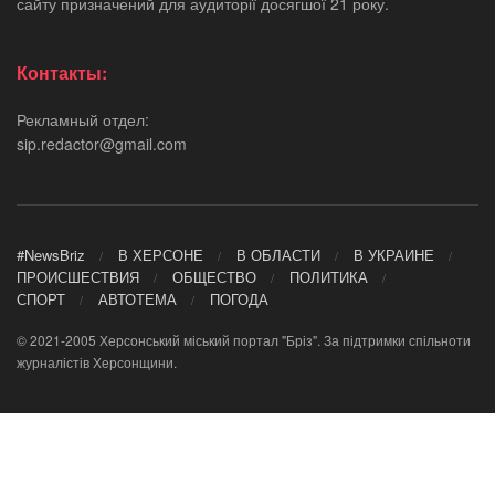
сайту призначений для аудиторії досягшої 21 року.
Контакты:
Рекламный отдел:
sip.redactor@gmail.com
#NewsBriz
В ХЕРСОНЕ
В ОБЛАСТИ
В УКРАИНЕ
ПРОИСШЕСТВИЯ
ОБЩЕСТВО
ПОЛИТИКА
СПОРТ
АВТОТЕМА
ПОГОДА
© 2021-2005 Херсонський міський портал "Бріз". За підтримки спільноти
журналістів Херсонщини.