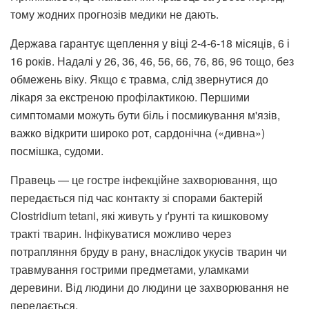
тому жодних прогнозів медики не дають.
Держава гарантує щеплення у віці 2-4-6-18 місяців, 6 і
16 років. Надалі у 26, 36, 46, 56, 66, 76, 86, 96 тощо, без
обмежень віку. Якщо є травма, слід звернутися до
лікаря за екстреною профілактикою. Першими
симптомами можуть бути біль і посмикування м'язів,
важко відкрити широко рот, сардонічна («дивна»)
посмішка, судоми.
Правець — це гостре інфекційне захворювання, що
передається під час контакту зі спорами бактерій
Clostridium tetani, які живуть у ґрунті та кишковому
тракті тварин. Інфікуватися можливо через
потрапляння бруду в рану, внаслідок укусів тварин чи
травмування гострими предметами, уламками
деревини. Від людини до людини це захворювання не
передається.