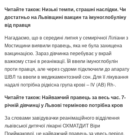
Читайте також: Низькі темпи, страшні наслідки. Чи
достатньо на Львівщині вакцин та імуноглобуліну
від правця
Нагадаємо, що в середині липня у семирічної Ліліани з
Мостищини виявили правець, яка не була захищена
вакцинацією. Зараз дівчинка перебуває у вкрай
важкому стані в реанімації. Їй ввели імуноглобулін
проти правця, але через судоми підключили до апарату
ШВЛ та ввели в медикаментозний сон. Для її лікування
надалі потрібна рідкісна група крові – ІV (АВ) Rh-.
Читайте також: Найважчий правець за весь час. 7-
річній дівчинці у Львові терміново потрібна кров
За словами завідувачки реанімаційного відділення
львівської дитячої лікарні ОХМАТДИТ Віри
Приймакової, це найважчий правець за увесь період,