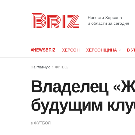
Briz
Новости Херсона
и области за сегодня
#NEWSBRIZ
ХЕРСОН
ХЕРСОНЩИНА
В У
На главную
ФУТБОЛ
Владелец «Ж
будущим клу
в
ФУТБОЛ