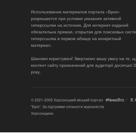
Использование материалов портала «Бриз»
разрешается при условии указания активной
гиперссылки на источник. Для интернет-изданий
обязательна прямая, открытая для поисковых систе
гиперссылка в первом абзаце на конкретный
материал.
Шановні користувачі! Звертаємо вашу увагу на те, 
контент сайту призначений для аудиторії досягшої 
року.
#NewsBriz
В 
© 2021-2005 Херсонський міський портал
"Бріз". За підтримки спільноти журналістів
Херсонщини.