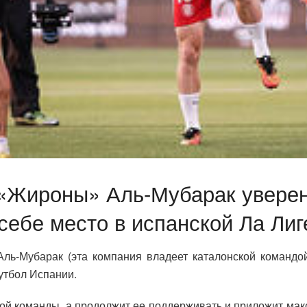
«Жироны» Аль-Мубарак уверен,
себе место в испанской Ла Лиг
 Аль-Мубарак (эта компания владеет каталонской команд
утбол Испании.
кой команды, а продолжит ее поддерживать и приложит макс