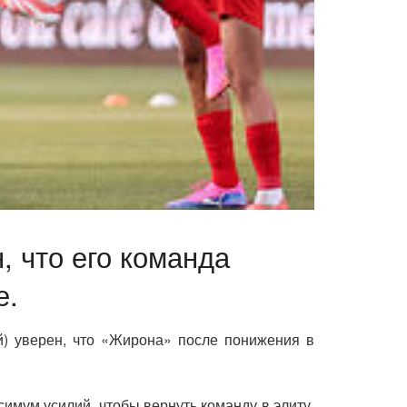
 что его команда
е.
ой) уверен, что «Жирона» после понижения в
имум усилий, чтобы вернуть команду в элиту.