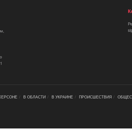
К
Р
si
м,
що
21
ХЕРСОНЕ
В ОБЛАСТИ
В УКРАИНЕ
ПРОИСШЕСТВИЯ
ОБЩЕС