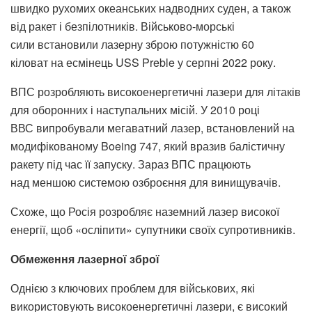
швидко рухомих океанських надводних суден, а також
від ракет і безпілотників. Військово-морські
сили встановили лазерну зброю потужністю 60
кіловат на есмінець USS Preble у серпні 2022 року.
ВПС розробляють високоенергетичні лазери для літаків
для оборонних і наступальних місій. У 2010 році
ВВС випробували мегаватний лазер, встановлений на
модифікованому Boeing 747, який вразив балістичну
ракету під час її запуску. Зараз ВПС працюють
над меншою системою озброєння для винищувачів.
Схоже, що Росія розробляє наземний лазер високої
енергії, щоб «осліпити» супутники своїх супротивників.
Обмеження лазерної зброї
Однією з ключових проблем для військових, які
використовують високоенергетичні лазери, є високий