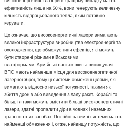
високоенергетичні лазери в кращому випадку мають
ефективність лише на 50%, вони генерують величезну
кількість відпрацьованого тепла, яким потрібно
керувати.
Це означає, що високоенергетичні лазери вимагають
великої інфраструктури виробництва електроенергії та
охолодження, що обмежує типи ефектів, які можуть
бути створені різними військовими
платформами. Армійські вантажівки та винищувачі
ВПС мають найменше місця для високоенергетичної
лазерної зброї, тому ці системи обмежені цілями, які
вимагають відносно низької потужності, такими як
збиття дронів або виведення з ладу ракет. Кораблі та
більші літаки можуть вмістити більші високоенергетичні
лазери, здатні пропалити діри в човнах і наземних
транспортних засобах. Постійні наземні системи мають
найменші обмеження і, отже, найвищу потужність, що