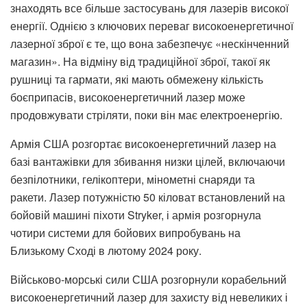
знаходять все більше застосувань для лазерів високої
енергії. Однією з ключових переваг високоенергетичної
лазерної зброї є те, що вона забезпечує «нескінченний
магазин». На відміну від традиційної зброї, такої як
рушниці та гармати, які мають обмежену кількість
боєприпасів, високоенергетичний лазер може
продовжувати стріляти, поки він має електроенергію.
Армія США розгортає високоенергетичний лазер на
базі вантажівки для збивання низки цілей, включаючи
безпілотники, гелікоптери, мінометні снаряди та
ракети. Лазер потужністю 50 кіловат встановлений на
бойовій машині піхоти Stryker, і армія розгорнула
чотири системи для бойових випробувань на
Близькому Сході в лютому 2024 року.
Військово-морські сили США розгорнули корабельний
високоенергетичний лазер для захисту від невеликих і