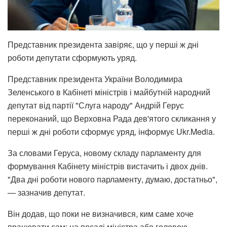
Представник президента завіряє, що у перші ж дні
роботи депутати сформують уряд.
Представник президента України Володимира
Зеленського в Кабінеті міністрів і майбутній народний
депутат від партії "Слуга народу" Андрій Герус
переконаний, що Верховна Рада дев'ятого скликання у
перші ж дні роботи сформує уряд, інформує Ukr.Media.
За словами Геруса, новому складу парламенту для
формування Кабінету міністрів вистачить і двох днів.
"Два дні роботи нового парламенту, думаю, достатньо",
— зазначив депутат.
Він додав, що поки не визначився, ким саме хоче
працювати сам: на посаді міністра або головою