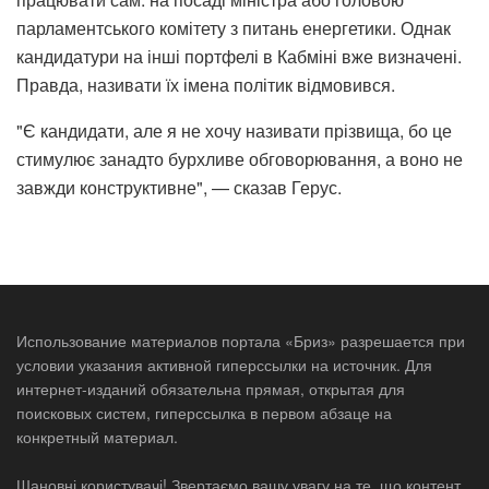
парламентського комітету з питань енергетики. Однак
кандидатури на інші портфелі в Кабміні вже визначені.
Правда, називати їх імена політик відмовився.
"Є кандидати, але я не хочу називати прізвища, бо це
стимулює занадто бурхливе обговорювання, а воно не
завжди конструктивне", — сказав Герус.
Использование материалов портала «Бриз» разрешается при
условии указания активной гиперссылки на источник. Для
интернет-изданий обязательна прямая, открытая для
поисковых систем, гиперссылка в первом абзаце на
конкретный материал.
Шановні користувачі! Звертаємо вашу увагу на те, що контент