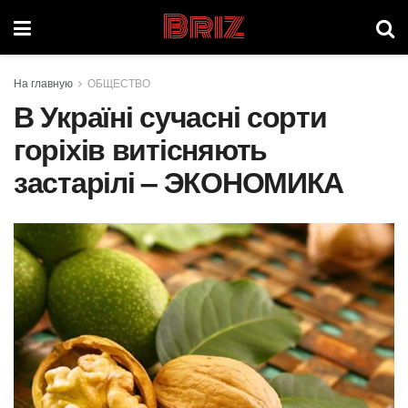
Briz
На главную
ОБЩЕСТВО
В Україні сучасні сорти
горіхів витісняють
застарілі – ЭКОНОМИКА