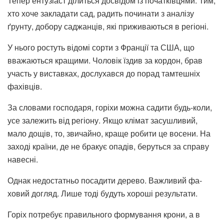
Тепер ентузіаст ділиться досвідом із початківцями. Тим,
хто хоче закладати сад, радить починати з аналізу
ґрунту, добору саджанців, які приживаються в регіоні.
У нього ростуть відомі сорти з Франції та США, що
вважаються кращими. Чо­ловік їздив за кордон, брав
участь у виставках, дослу­хався до порад тамтешніх
фахівців.
За словами господаря, горіхи можна садити будь-коли,
усе залежить від регіо­ну. Якщо клімат засушливий,
мало дощів, то, звичайно, краще робити це восени. На
заході країни, де не бракує опадів, беруться за справу
на­весні.
Однак недостатньо поса­дити дерево. Важливий фа­
ховий догляд. Лише тоді бу­дуть хороші результати.
Горіх потребує правиль­ного формування крони, а в