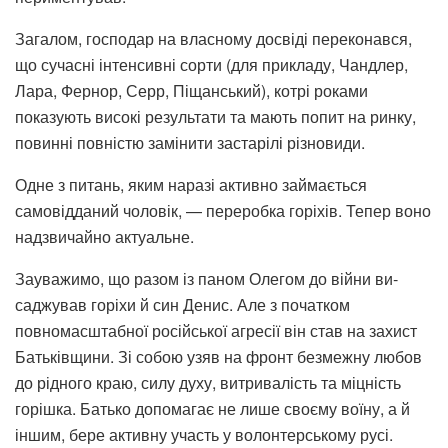
Загалом, господар на власному досвіді переко­нався,
що сучасні інтенсивні сорти (для прикладу, Чанд­лер,
Лара, Фернор, Серр, Піщанський), котрі роками
показують високі результати та мають попит на ринку,
по­винні повністю замінити за­старілі різновиди.
Одне з питань, яким на­разі активно займається
самовідданий чоловік, — пе­реробка горіхів. Тепер воно
надзвичайно актуальне.
Зауважимо, що разом із паном Олегом до війни ви­
саджував горіхи й син Денис. Але з початком
повномасш­табної російської агресії він став на захист
Батьківщи­ни. Зі собою узяв на фронт безмежну любов
до рідного краю, силу духу, витривалість та міцність
горішка. Батько допомагає не лише своєму воїну, а й
іншим, бере актив­ну участь у волонтерському русі.