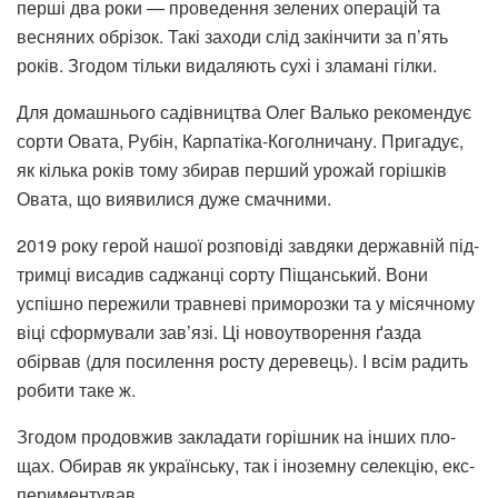
перші два роки — проведення зелених операцій та
весня­них обрізок. Такі заходи слід закінчити за п’ять
років. Зго­дом тільки видаляють сухі і зламані гілки.
Для домашнього садів­ництва Олег Валько реко­мендує
сорти Овата, Рубін, Карпатіка-Коголничану. Пригадує,
як кілька років тому збирав перший урожай горішків
Овата, що виявили­ся дуже смачними.
2019 року герой нашої роз­повіді завдяки державній під­
тримці висадив саджанці сор­ту Піщанський. Вони
успішно пережили травневі примо­розки та у місячному
віці сформували зав’язі. Ці ново­утворення ґазда
обірвав (для посилення росту деревець). І всім радить
робити таке ж.
Згодом продовжив закла­дати горішник на інших пло­
щах. Обирав як українську, так і іноземну селекцію, екс­
периментував.