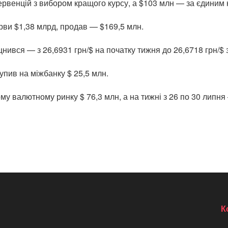
тервенцій з вибором кращого курсу, а $103 млн — за єдиним 
рви $1,38 млрд, продав — $169,5 млн.
нився — з 26,6931 грн/$ на початку тижня до 26,6718 грн/$ з
упив на міжбанку $ 25,5 млн.
му валютному ринку $ 76,3 млн, а на тижні з 26 по 30 липня
К