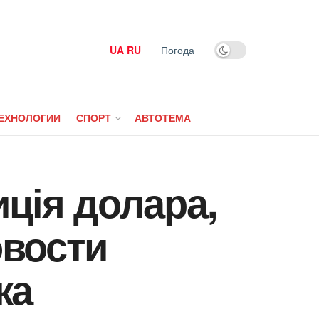
UA
RU
Погода
ЕХНОЛОГИИ
СПОРТ
АВТОТЕМА
иція долара,
овости
ка