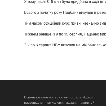
У тому числі $15 млн було придбано в ході ін
Всього з початку року Нацбанк викупив в резе
Тим часом офіційний курс гривні незначно зміц
Тижнем раніше, з 9 по 13 серпня, Нацбанк вик
З 2 по 6 серпня НБУ викупив на міжбанківсько
Использование материалов портала «Бриз»
разрешается при условии указания активной