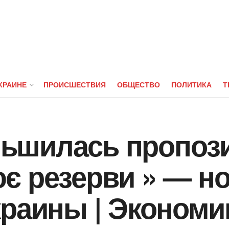
КРАИНЕ
ПРОИСШЕСТВИЯ
ОБЩЕСТВО
ПОЛИТИКА
Т
ільшилась пропоз
є резерви » — н
краины | Экономи