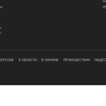
Р
si
м,
що
21
ХЕРСОНЕ
В ОБЛАСТИ
В УКРАИНЕ
ПРОИСШЕСТВИЯ
ОБЩЕС