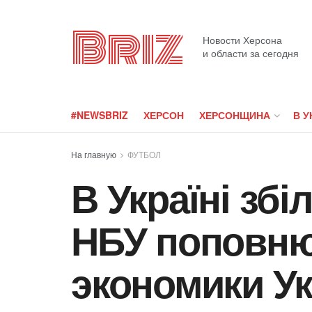
Briz
Новости Херсона
и области за сегодня
#NEWSBRIZ
ХЕРСОН
ХЕРСОНЩИНА
В У
На главную
ФУТБОЛ
В Україні зб
НБУ поповню
экономики У