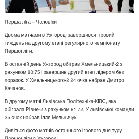
Перша лiга – Чоловiки
Двома матчами в Ужгороді завершився ігровий
тиждень на другому етапі регулярного чемпіонату
Першої ліги.
В останній день Ужгород обіграв Хмельницький-2 з
рахунком 80:75 і завершив другий етап лідером без
поразок. У Хмельницького-2 24 очка набрав Дмитро
Качанов.
В другому матчі Львівська Політехніка-КІВС, яка
обіграла Рівне-2 з рахунком 81:72. У львівської команди
25 очок набрав Ілля Мельничук.
Дивіться фото матчів останнього ігрового дня туру
Першої ліги в Ужгороді