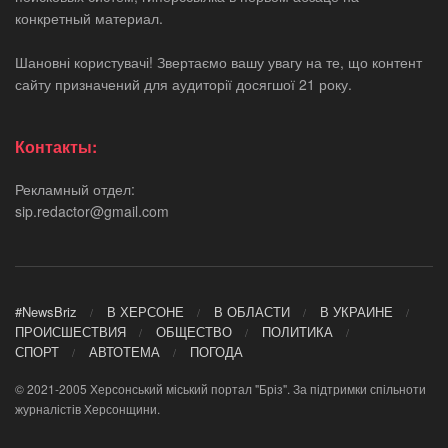
конкретный материал.
Шановні користувачі! Звертаємо вашу увагу на те, що контент
сайту призначений для аудиторії досягшої 21 року.
Контакты:
Рекламный отдел:
sip.redactor@gmail.com
#NewsBriz
В ХЕРСОНЕ
В ОБЛАСТИ
В УКРАИНЕ
ПРОИСШЕСТВИЯ
ОБЩЕСТВО
ПОЛИТИКА
СПОРТ
АВТОТЕМА
ПОГОДА
© 2021-2005 Херсонський міський портал "Бріз". За підтримки спільноти
журналістів Херсонщини.