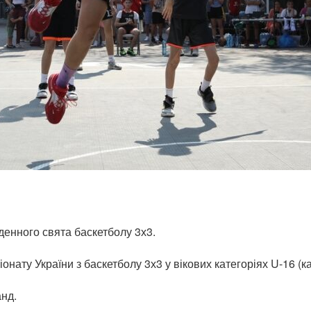
денного свята баскетболу 3х3.
нату України з баскетболу 3х3 у вікових категоріях U-16 (ка
анд.