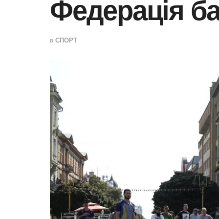
Федерація ба
в
СПОРТ