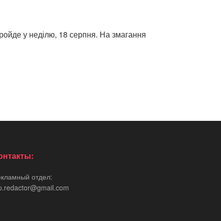
ройде у неділю, 18 серпня. На змагання
онтакты:
екламный отдел:
p.redactor@gmail.com