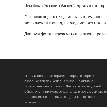
Чемпіонат України з баскетболу 3х3 в категорі
Головною подією вихідних стануть змагання че
заявились 10 команд, зі складами яких можна
Дивіться фотогалерею матчів першого ігрового
Использование материалов портала «Бриз»
разрешается при условии указания активной
гиперссылки на источник. Для интернет-изданий
обязательна прямая, открытая для поисковых систе
гиперссылка в первом абзаце на конкретный
материал.