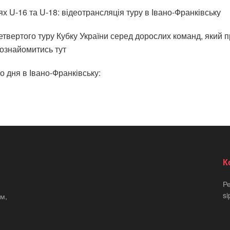
ях U-16 та U-18: відеотрансляція туру в Івано-Франківську
твертого туру Кубку України серед дорослих команд, який п
 ознайомитись тут
 дня в Івано-Франківську:
К
Р
si
м,