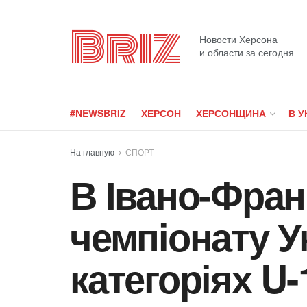
Briz
Новости Херсона
и области за сегодня
#NEWSBRIZ
ХЕРСОН
ХЕРСОНЩИНА
В У
На главную
СПОРТ
В Івано-Фран
чемпіонату У
категоріях U