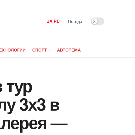
UA
RU
Погода
ЕХНОЛОГИИ
СПОРТ
АВТОТЕМА
 тур
лу 3х3 в
галерея —