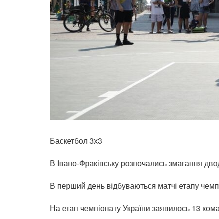
Баскетбол 3х3
В Івано-Фраківську розпочались змагання дво
В перший день відбуваються матчі етапу чемпіо
На етап чемпіонату України заявилось 13 ком