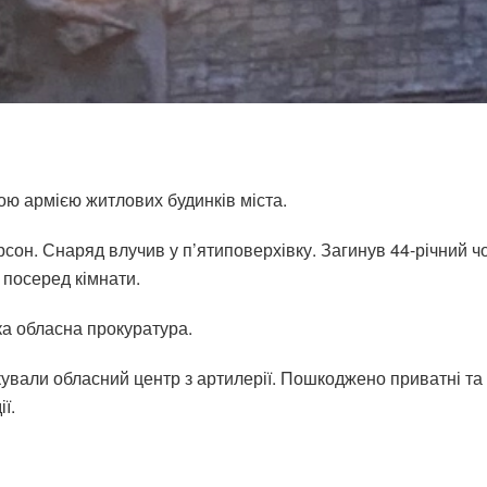
ою армією житлових будинків міста.
рсон. Снаряд влучив у п’ятиповерхівку. Загинув 44-річний ч
 посеред кімнати.
ка обласна прокуратура.
кували обласний центр з артилерії. Пошкоджено приватні та
ї.