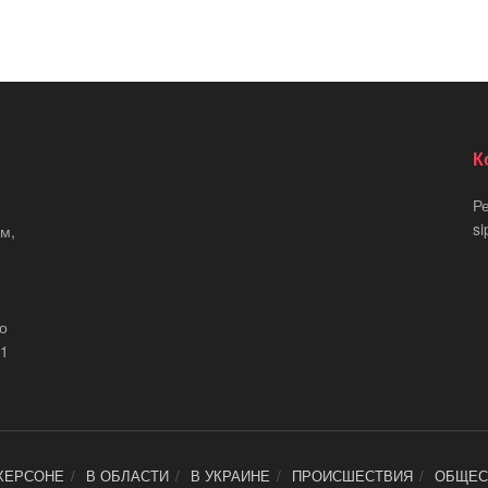
К
Р
si
м,
що
21
ХЕРСОНЕ
В ОБЛАСТИ
В УКРАИНЕ
ПРОИСШЕСТВИЯ
ОБЩЕС