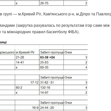
в групі — м.Кривий Ріг, Кам'янського р-н, м.Діпро та Павлог
командами (закрутка рахувалась по результатам ігор саме мі
у та міжнародних правил баскетболу ФІБА).