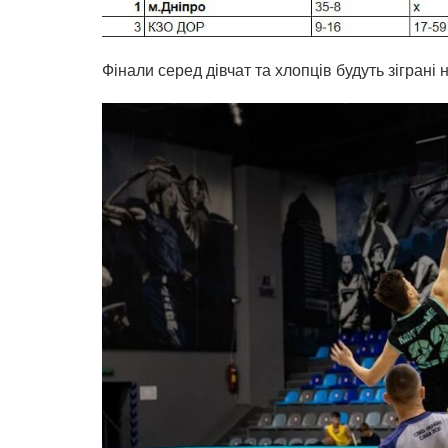
Фінали серед дівчат та хлопців будуть зіграні