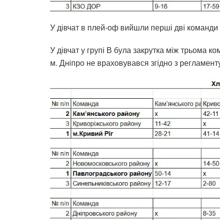
У дівчат в плей-оф вийшли перші дві команди 
У дівчат у групі В була закрутка між трьома 
м. Дніпро не враховувався згідно з регламент