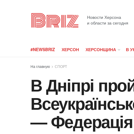
Briz
Новости Херсона
и области за сегодня
#NEWSBRIZ
ХЕРСОН
ХЕРСОНЩИНА
В У
На главную
СПОРТ
В Дніпрі про
Всеукраїнсько
— Федерація 