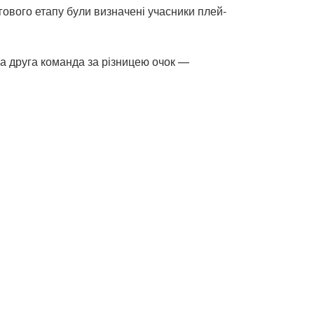
ргового етапу були визначені учасники плей-
ща друга команда за різницею очок —