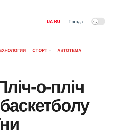
UA
RU
Погода
ЕХНОЛОГИИ
СПОРТ
АВТОТЕМА
Пліч-о-пліч
з баскетболу
їни