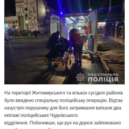
На території Житомирського та кількох сусідніх районів
було введено спеціальну поліцейську операцію. Відтак
назустріч порушнику для його затримання виїхали два
екіпажі поліцейських Чуднівського
відділення. Побачивши, що рух на дорозі заблоковано