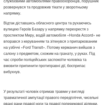
службовими автомобілями правоохоронців, порушник
розвернувся та продовжив тікати у зворотньому
напрямку.
Відтак діставшись обласного центра та рухаючись
вулицею Героїв Базару у напрямку перехрестя з
проспектом Миру, водій автомобіля «Honda Accord» не
впорався з керуванням та зіткнувся з припаркованим
на узбіччі «Ford Transit». Потому керманич вийшов з
салону з предметом, схожим на гранату, у руках. Під
час спроби поліцейських заспокоїти чоловіка та
вмовити припинити протиправні дії, боєприпас
вибухнув.
У результаті чоловік отримав травми у вигляді
травматичної ампутації правого передпліччя, чисельні
рвані рани правої ноги та правої поперекової ділянки.