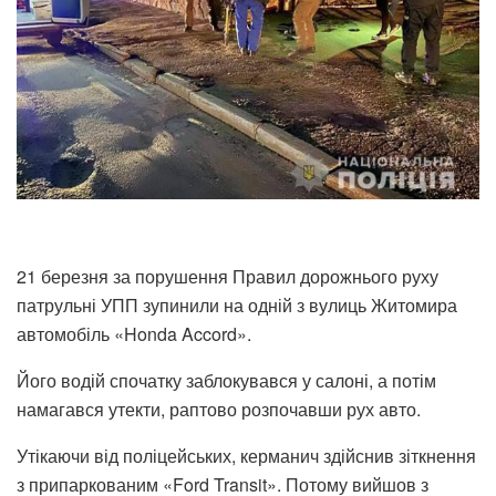
21 березня за порушення Правил дорожнього руху
патрульні УПП зупинили на одній з вулиць Житомира
автомобіль «Honda Accord».
Його водій спочатку заблокувався у салоні, а потім
намагався утекти, раптово розпочавши рух авто.
Утікаючи від поліцейських, керманич здійснив зіткнення
з припаркованим «Ford Transit». Потому вийшов з