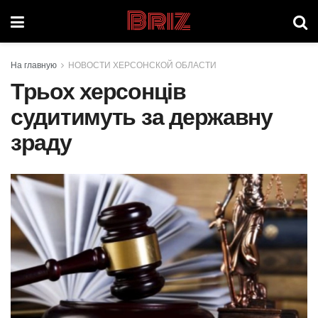
Briz
На главную
НОВОСТИ ХЕРСОНСКОЙ ОБЛАСТИ
Трьох херсонців
судитимуть за державну
зраду