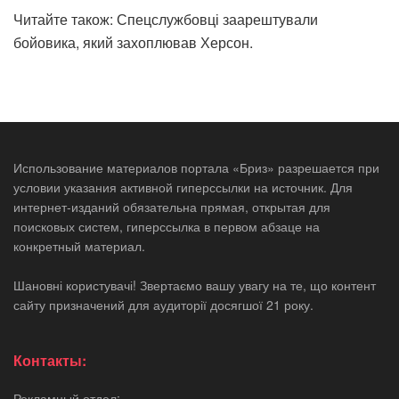
Читайте також: Спецслужбовці заарештували
бойовика, який захоплював Херсон.
Использование материалов портала «Бриз» разрешается при
условии указания активной гиперссылки на источник. Для
интернет-изданий обязательна прямая, открытая для
поисковых систем, гиперссылка в первом абзаце на
конкретный материал.
Шановні користувачі! Звертаємо вашу увагу на те, що контент
сайту призначений для аудиторії досягшої 21 року.
Контакты:
Рекламный отдел: