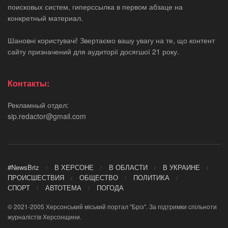
поисковых систем, гиперссылка в первом абзаце на
конкретный материал.
Шановні користувачі! Звертаємо вашу увагу на те, що контент
сайту призначений для аудиторії досягшої 21 року.
Контакты:
Рекламный отдел:
sip.redactor@gmail.com
#NewsBriz
В ХЕРСОНЕ
В ОБЛАСТИ
В УКРАИНЕ
ПРОИСШЕСТВИЯ
ОБЩЕСТВО
ПОЛИТИКА
СПОРТ
АВТОТЕМА
ПОГОДА
© 2021-2005 Херсонський міський портал "Бріз". За підтримки спільноти
журналістів Херсонщини.