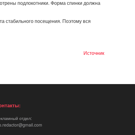
смотрены подлокотники. Форма спинки должна
нта стабильного посещения. Поэтому вся
Источник
онтакты:
екламный отдел:
p.redactor@gmail.com