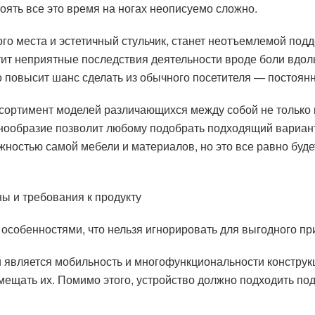
оять все это время на ногах неописуемо сложно.
о места и эстетичный стульчик, станет неотъемлемой под
тит неприятные последствия деятельности вроде боли вдол
но повысит шанс сделать из обычного посетителя — постоянн
ортимент моделей различающихся между собой не только к
нообразие позволит любому подобрать подходящий вариант 
жностью самой мебели и материалов, но это все равно будет
ы и требования к продукту
особенностями, что нельзя игнорировать для выгодного пр
й является мобильность и многофункциональности констру
мещать их. Помимо этого, устройство должно подходить под