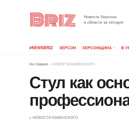
Briz
Новости Херсона
и области за сегодня
#NEWSBRIZ
ХЕРСОН
ХЕРСОНЩИНА
В У
На главную
НОВОСТИ КАМЕНСКОГО
Стул как ос
профессиона
в
НОВОСТИ КАМЕНСКОГО