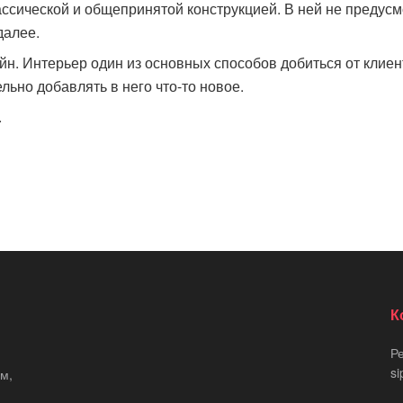
лассической и общепринятой конструкцией. В ней не преду
далее.
айн. Интерьер один из основных способов добиться от клие
льно добавлять в него что-то новое.
.
К
Р
si
м,