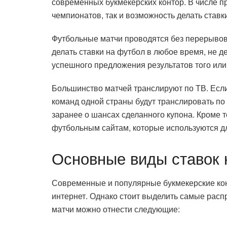
современных букмекерских контор. В числе 
чемпионатов, так и возможность делать ставк
Футбольные матчи проводятся без перерывов.
делать ставки на футбол в любое время, не 
успешного предложения результатов того или
Большинство матчей транслируют по ТВ. Если
команд одной страны будут транслировать по 
заранее о шансах сделанного купона. Кроме т
футбольным сайтам, которые используются дл
Основные виды ставок 
Современные и популярные букмекерские кон
интернет. Однако стоит выделить самые расп
матчи можно отнести следующие: