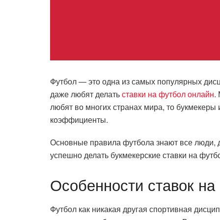
Футбол — это одна из самых популярных дис
даже любят делать
ставки на футбол онлайн
.
любят во многих странах мира, то букмекер
коэффициенты.
Основные правила футбола знают все люди, д
успешно делать букмекерские ставки на футб
Особенности ставок на
Футбол как никакая другая спортивная дисци