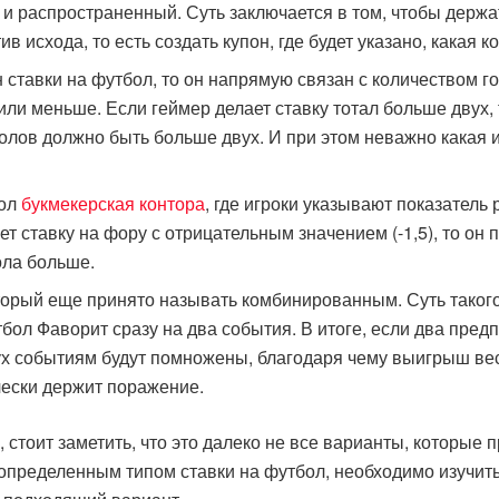
 и распространенный. Суть заключается в том, чтобы держа
в исхода, то есть создать купон, где будет указано, какая 
н ставки на футбол, то он напрямую связан с количеством г
или меньше. Если геймер делает ставку тотал больше двух, т
олов должно быть больше двух. И при этом неважно какая и
бол
букмекерская контора
, где игроки указывают показател
ет ставку на фору с отрицательным значением (-1,5), то он
ола больше.
торый еще принято называть комбинированным. Суть такого 
бол Фаворит сразу на два события. В итоге, если два пред
 событиям будут помножены, благодаря чему выигрыш вес
ически держит поражение.
 стоит заметить, что это далеко не все варианты, которые
определенным типом ставки на футбол, необходимо изучит