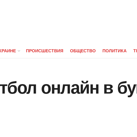
КРАИНЕ
ПРОИСШЕСТВИЯ
ОБЩЕСТВО
ПОЛИТИКА
Т
тбол онлайн в б