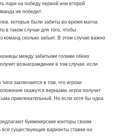
ть пари на победу первой или второй
команда не победит.
олов, которые были забиты во время матча.
о в таком случае для того, чтобы
з команд сколько забьет. В этом случае важно
ь разницы между забитыми голами обеих
 получит вознаграждение в том случае, если
типа заключается в том, что игроки
положения окажутся верными, игрок получит
ьма привлекательный. Но если хотя бы одна
 предлагают букмекерские конторы своим
ь все существующие варианты ставки на