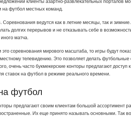
предложений клиенты азартно-развлекательных порталов мо
и на футбол местных команд.
 Соревнования ведутся как в летние месяцы, так и зимние.
делать долгих перерывов и не отказывать себе в возможнос
 иного матча.
 это соревнования мирового масштаба, то игры будут пока
местному телевидению. Это позволяет делать футбольные с
ого, очень часто букмекерские конторы предлагают доступ
я ставок на футбол в режиме реального времени.
на футбол
торы предлагают своим клиентам большой ассортимент ра
ространенные. Их еще принято называть основными. Так во