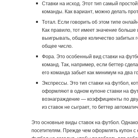
Ставки на исход. Этот тип самый простой
команды. Как вариант, можно делать проти
Тотал. Если говорить об этом типе онлай
Как правило, тот имеет значение больше 
выигрывать, общее количество забитых г
общее число.
Фора. Это особенный вид ставки на фут
команд. Так, например, если беттер сдела
его команда забьет как минимум на два г
Экспрессы. Это тип ставки на футбол, ко
оформляют в одном купоне ставки на фут
вознаграждение — коэффициенты по двух
из ставок не сыграет, то беттер автомат
Это основные виды ставок на футбол. Однако,
посетителям. Прежде чем оформлять купон с 