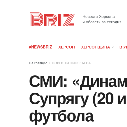
Briz
Новости Херсона
и области за сегодня
#NEWSBRIZ
ХЕРСОН
ХЕРСОНЩИНА
В У
На главную
НОВОСТИ НИКОЛАЕВА
СМИ: «Динам
Супрягу (20 
футбола