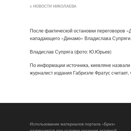
в
НОВОСТИ НИКОЛАЕВА
После фактической остановки переговоров «
нападающего «Динамо» Владислава Супряги, 
Владислав Супряга (фото: Ю.Юрьев)
По информации источника, киевляне назвали 
журналист издания Габриэле Фратус считает,
Использование материалов портала «Бриз»
разрешается при условии указания активной