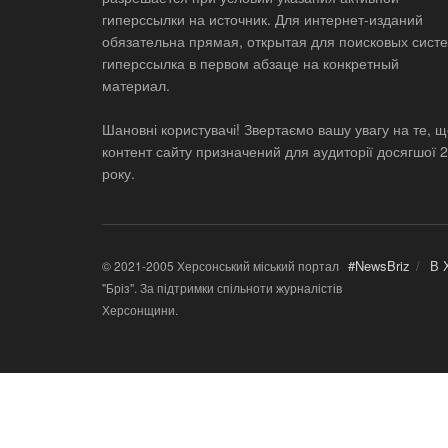
гиперссылки на источник. Для интернет-изданий
обязательна прямая, открытая для поисковых систе
гиперссылка в первом абзаце на конкретный
материал.
Шановні користувачі! Звертаємо вашу увагу на те, 
контент сайту призначений для аудиторії досягшої 
року.
#NewsBriz
В 
© 2021-2005 Херсонський міський портал
"Бріз". За підтримки спільноти журналістів
Херсонщини.