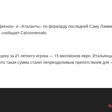
Дженоа» и «Аталанты» по форварду последней Саму Ламмер
сообщает Calciomercato.
цену за 21-летнего игрока — 15 миллионов евро. Итальян
 что такая сумма станет непреодолимым препятствием для 
К