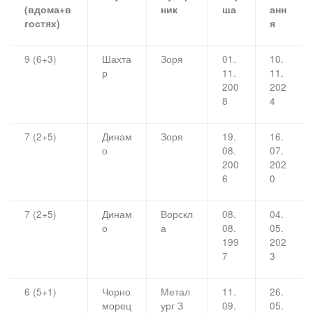
(вдома+в
ник
ша
анн
гостях)
я
9 (6+3)
Шахта
Зоря
01.
10.
р
11.
11.
200
202
8
4
7 (2+5)
Динам
Зоря
19.
16.
о
08.
07.
200
202
6
0
7 (2+5)
Динам
Ворскл
08.
04.
о
а
08.
05.
199
202
7
3
6 (5+1)
Чорно
Метал
11.
26.
морец
ург З
09.
05.