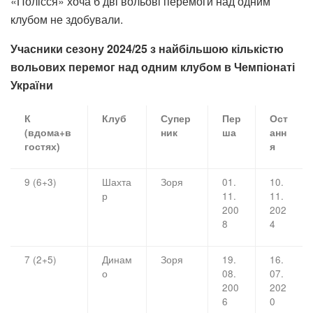
«Полісся» хоча б дві вольові перемоги над одним
клубом не здобували.
Учасники сезону 2024/25 з найбільшою кількістю
вольових перемог над одним клубом в Чемпіонаті
України
К
Клуб
Супер
Пер
Ост
(вдома+в
ник
ша
анн
гостях)
я
9 (6+3)
Шахта
Зоря
01.
10.
р
11.
11.
200
202
8
4
7 (2+5)
Динам
Зоря
19.
16.
о
08.
07.
200
202
6
0