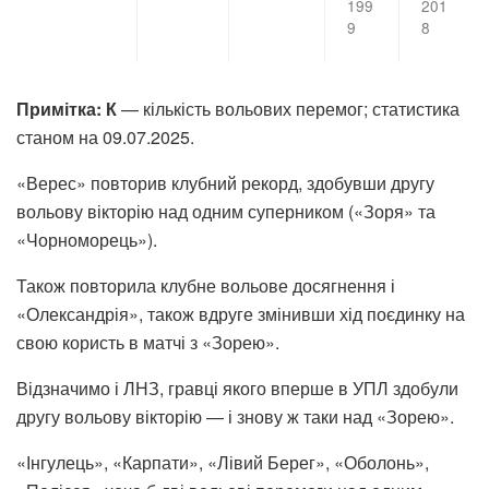
199
201
9
8
Примітка: К
— кількість вольових перемог; статистика
станом на 09.07.2025.
«Верес» повторив клубний рекорд, здобувши другу
вольову вікторію над одним суперником («Зоря» та
«Чорноморець»).
Також повторила клубне вольове досягнення і
«Олександрія», також вдруге змінивши хід поєдинку на
свою користь в матчі з «Зорею».
Відзначимо і ЛНЗ, гравці якого вперше в УПЛ здобули
другу вольову вікторію — і знову ж таки над «Зорею».
«Інгулець», «Карпати», «Лівий Берег», «Оболонь»,