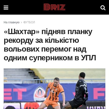
Briz
На главную
ФУТБОЛ
«Шахтар» підняв планку
рекорду за кількістю
вольових перемог над
одним суперником в УПЛ