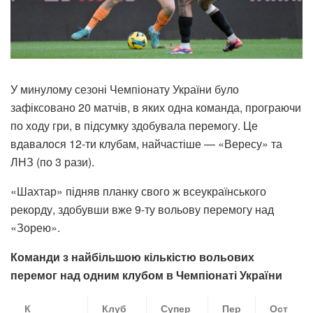
У минулому сезоні Чемпіонату України було
зафіксовано 20 матчів, в яких одна команда, програючи
по ходу гри, в підсумку здобувала перемогу. Це
вдавалося 12-ти клубам, найчастіше — «Вересу» та
ЛНЗ (по 3 рази).
«Шахтар» підняв планку свого ж всеукраїнського
рекорду, здобувши вже 9-ту вольову перемогу над
«Зорею».
Команди з найбільшою кількістю вольових
перемог над одним клубом в Чемпіонаті України
К
Клуб
Супер
Пер
Ост