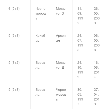
6 (5+1)
Чорно
Метал
11.
26.
морец
ург З
09.
05.
ь
199
200
2
9
5 (2+3)
Кривб
Арсен
24.
06.
ас
ал
07.
05.
199
200
6
0
5 (3+2)
Ворск
Метал
24.
16.
ла
ург Д
10.
08.
199
201
9
4
5 (2+3)
Ворск
Чорно
30.
27.
ла
морец
05.
04.
ь
199
201
7
9