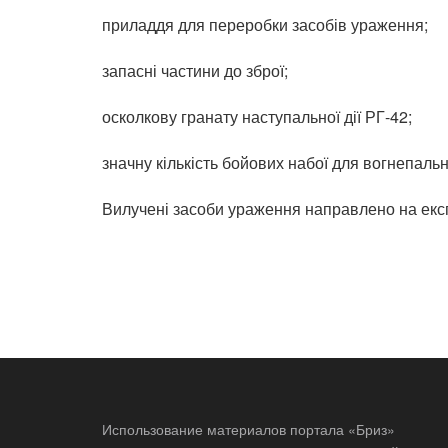
приладдя для переробки засобів ураження;
запасні частини до зброї;
осколкову гранату наступальної дії РГ-42;
значну кількість бойових набої для вогнепально
Вилучені засоби ураження направлено на екс
Использование материалов портала «Бриз»