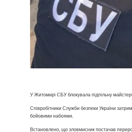
У Житомирі СБУ блокувала підпільну майстер
Співробітники Служби безпеки України затрима
бойовими набоями.
Встановлено, що зловмисник постачав переро