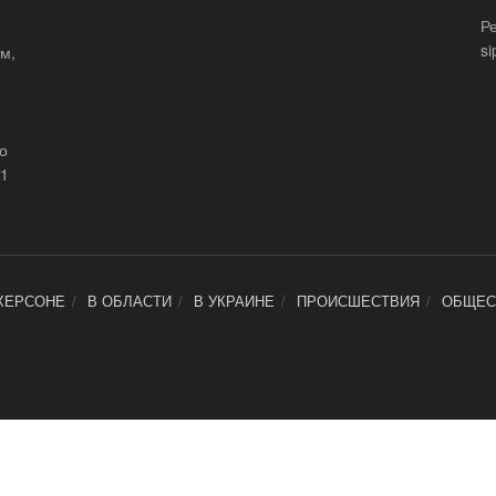
Р
si
м,
що
21
ХЕРСОНЕ
В ОБЛАСТИ
В УКРАИНЕ
ПРОИСШЕСТВИЯ
ОБЩЕС