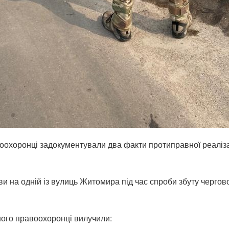
оохоронці задокументували два факти протиправної реаліза
 на одній із вулиць Житомира під час спроби збуту чергово
ного правоохоронці вилучили: