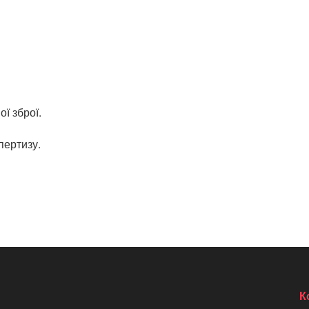
ї зброї.
пертизу.
К