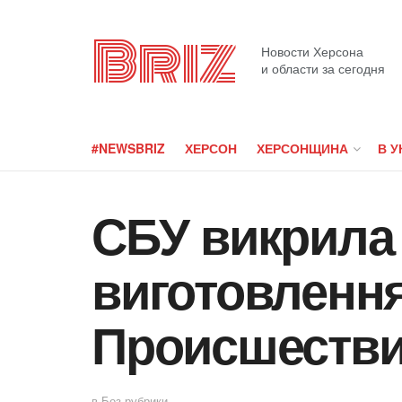
Briz
Новости Херсона
и области за сегодня
#NEWSBRIZ
ХЕРСОН
ХЕРСОНЩИНА
В У
СБУ викрила 
виготовлення
Происшеств
в
Без рубрики