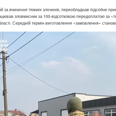
й за вчинення тяжких злочинів, переобладнав підсобне при
ацював зловмисник за 100-відсотковою передоплатою за «тов
області. Середній термін виготовлення «замовлення» станови