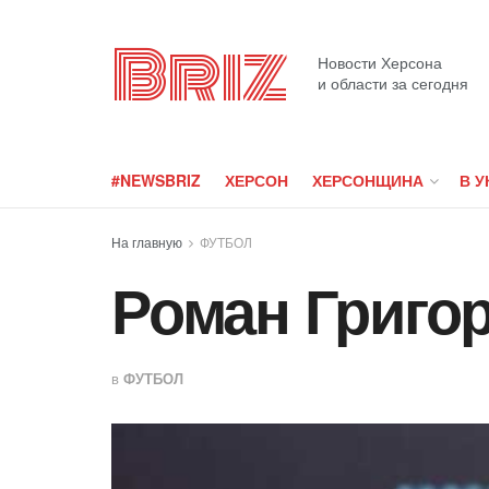
Briz
Новости Херсона
и области за сегодня
#NEWSBRIZ
ХЕРСОН
ХЕРСОНЩИНА
В У
На главную
ФУТБОЛ
Роман Григо
в
ФУТБОЛ