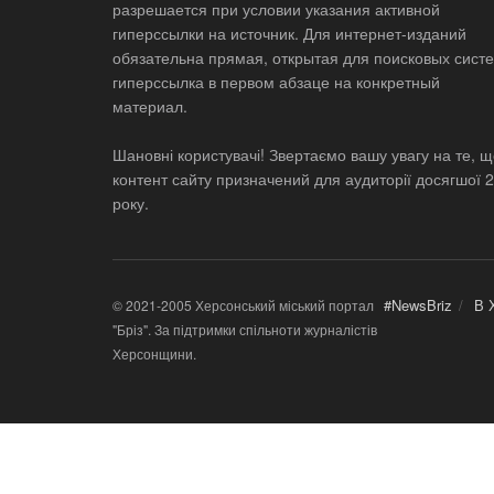
разрешается при условии указания активной
гиперссылки на источник. Для интернет-изданий
обязательна прямая, открытая для поисковых систе
гиперссылка в первом абзаце на конкретный
материал.
Шановні користувачі! Звертаємо вашу увагу на те, 
контент сайту призначений для аудиторії досягшої 
року.
#NewsBriz
В 
© 2021-2005 Херсонський міський портал
"Бріз". За підтримки спільноти журналістів
Херсонщини.