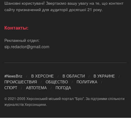
Шановні користувачі! Звертаємо вашу увагу на те, що контент
сайту призначений для аудиторії досягшої 21 року.
Контакты:
Рекламный отдел:
sip.redactor@gmail.com
#NewsBriz
В ХЕРСОНЕ
В ОБЛАСТИ
В УКРАИНЕ
ПРОИСШЕСТВИЯ
ОБЩЕСТВО
ПОЛИТИКА
СПОРТ
АВТОТЕМА
ПОГОДА
© 2021-2005 Херсонський міський портал "Бріз". За підтримки спільноти
журналістів Херсонщини.