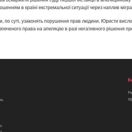
ошенням в країні екстремальної ситуації через наплив мігра
ки, по суті, узаконять порушення прав людини. Юристи вис
зпеченого права на апеляцію в разі негативного рішення пр
К
Р
si
м,
що
21