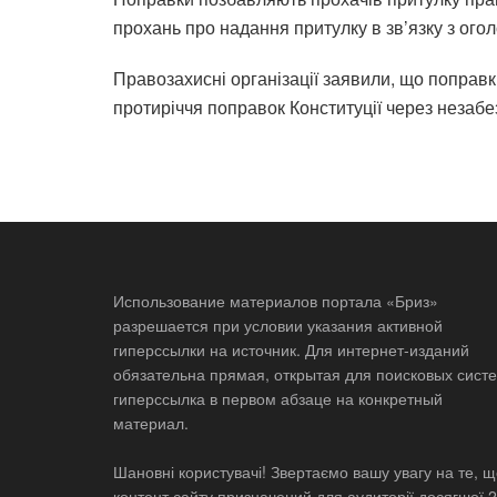
прохань про надання притулку в зв’язку з огол
Правозахисні організації заявили, що поправ
протиріччя поправок Конституції через незабе
Использование материалов портала «Бриз»
разрешается при условии указания активной
гиперссылки на источник. Для интернет-изданий
обязательна прямая, открытая для поисковых систе
гиперссылка в первом абзаце на конкретный
материал.
Шановні користувачі! Звертаємо вашу увагу на те, 
контент сайту призначений для аудиторії досягшої 