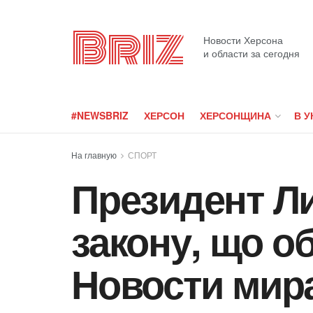
Briz
Новости Херсона
и области за сегодня
#NEWSBRIZ
ХЕРСОН
ХЕРСОНЩИНА
В У
На главную
СПОРТ
Президент Ли
закону, що о
Новости мир