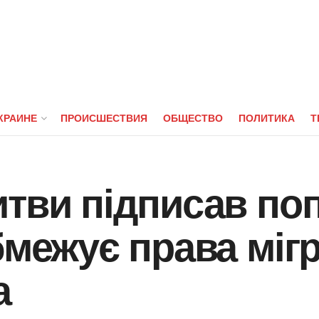
КРАИНЕ
ПРОИСШЕСТВИЯ
ОБЩЕСТВО
ПОЛИТИКА
Т
тви підписав по
бмежує права мігр
а