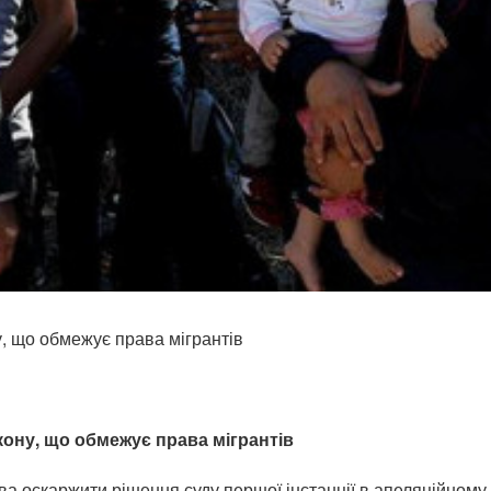
, що обмежує права мігрантів
ону, що обмежує права мігрантів
а оскаржити рішення суду першої інстанції в апеляційному 