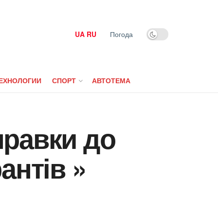
UA
RU
Погода
ЕХНОЛОГИИ
СПОРТ
АВТОТЕМА
правки до
антів »