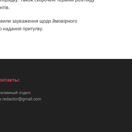
нтів.
ловили зауваження щодо ймовірного
о надання притулку.
онтакты:
екламный отдел:
p.redactor@gmail.com