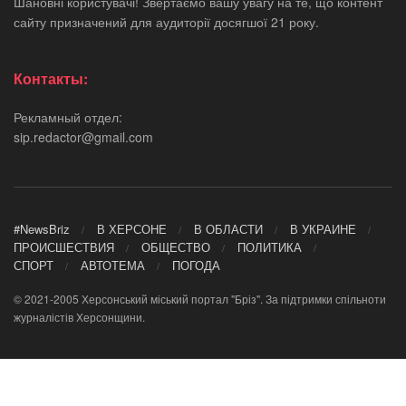
Шановні користувачі! Звертаємо вашу увагу на те, що контент
сайту призначений для аудиторії досягшої 21 року.
Контакты:
Рекламный отдел:
sip.redactor@gmail.com
#NewsBriz
В ХЕРСОНЕ
В ОБЛАСТИ
В УКРАИНЕ
ПРОИСШЕСТВИЯ
ОБЩЕСТВО
ПОЛИТИКА
СПОРТ
АВТОТЕМА
ПОГОДА
© 2021-2005 Херсонський міський портал "Бріз". За підтримки спільноти
журналістів Херсонщини.