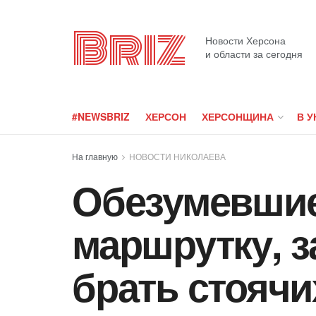
Briz
Новости Херсона
и области за сегодня
#NEWSBRIZ
ХЕРСОН
ХЕРСОНЩИНА
В У
На главную
НОВОСТИ НИКОЛАЕВА
Обезумевшие
маршрутку, з
брать стоячи