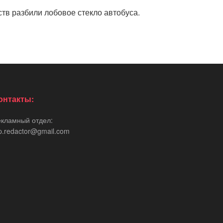
ств разбили лобовое стекло автобуса.
онтакты:
екламный отдел:
p.redactor@gmail.com