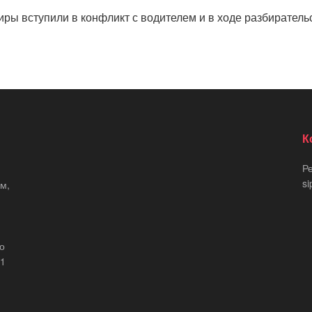
ры вступили в конфликт с водителем и в ходе разбиратель
К
Р
si
м,
що
21