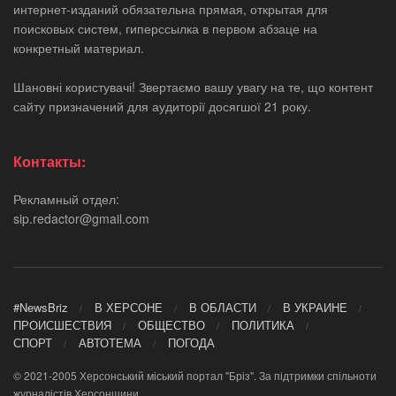
интернет-изданий обязательна прямая, открытая для
поисковых систем, гиперссылка в первом абзаце на
конкретный материал.
Шановні користувачі! Звертаємо вашу увагу на те, що контент
сайту призначений для аудиторії досягшої 21 року.
Контакты:
Рекламный отдел:
sip.redactor@gmail.com
#NewsBriz
В ХЕРСОНЕ
В ОБЛАСТИ
В УКРАИНЕ
ПРОИСШЕСТВИЯ
ОБЩЕСТВО
ПОЛИТИКА
СПОРТ
АВТОТЕМА
ПОГОДА
© 2021-2005 Херсонський міський портал "Бріз". За підтримки спільноти
журналістів Херсонщини.