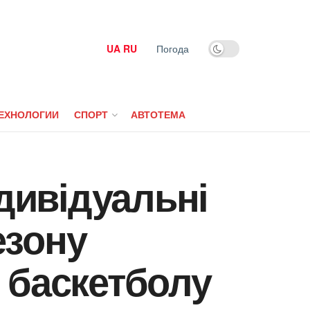
UA
RU
Погода
ЕХНОЛОГИИ
СПОРТ
АВТОТЕМА
ндивідуальні
езону
 баскетболу