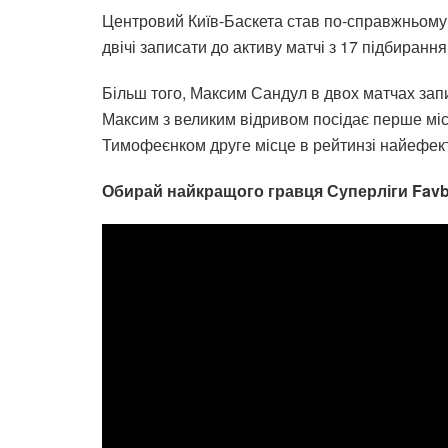
Центровий Київ-Баскета став по-справжньому 
двічі записати до активу матчі з 17 підбиран
Більш того, Максим Сандул в двох матчах зап
Максим з великим відривом посідає перше міс
Тимофеєнком друге місце в рейтинзі найефект
Обирай найкращого гравця Суперліги Favbe