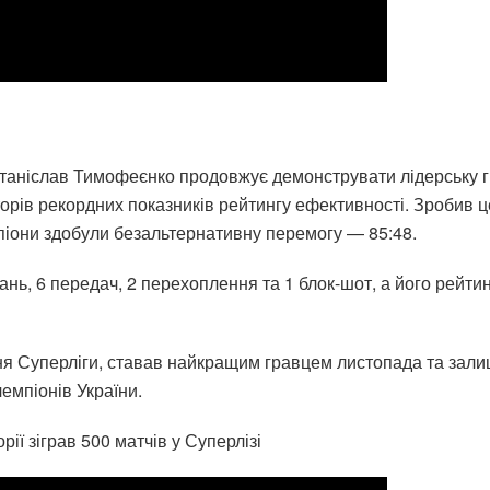
таніслав Тимофеєнко продовжує демонструвати лідерську гру
рів рекордних показників рейтингу ефективності. Зробив це
мпіони здобули безальтернативну перемогу — 85:48.
нь, 6 передач, 2 перехоплення та 1 блок-шот, а його рейти
ня Суперліги, ставав найкращим гравцем листопада та зали
емпіонів України.
ії зіграв 500 матчів у Суперлізі