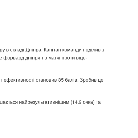
 в складі Дніпра. Капітан команди поділив з
 форвард дніпрян в матчі проти віце-
нг ефективності становив 35 балів. Зробив це
шається найрезультативнішим (14.9 очка) та