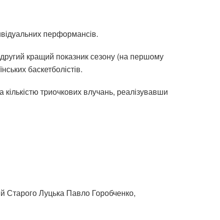
ивідуальних перформансів.
 другий кращий показник сезону (на першому
їнських баскетболістів.
за кількістю триочкових влучань, реалізувавши
ий Старого Луцька Павло Горобченко,