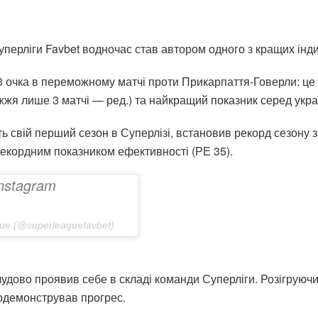
перліги Favbet водночас став автором одного з кращих інд
 очка в переможному матчі проти Прикарпаття-Говерли: це
іжжя лише 3 матчі — ред.) та найкращий показник серед укра
ть свій перший сезон в Суперлізі, встановив рекорд сезону 
 рекордним показником ефективності (РЕ 35).
в Instagram
ue (@superleaguefavbet)
чудово проявив себе в складі команди Суперліги. Розігруюч
одемонстрував прогрес.