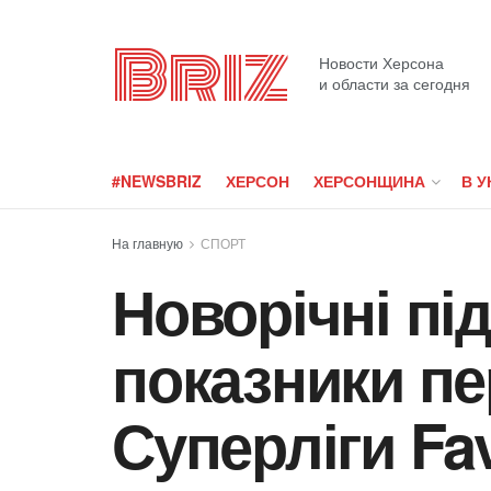
Briz
Новости Херсона
и области за сегодня
#NEWSBRIZ
ХЕРСОН
ХЕРСОНЩИНА
В У
На главную
СПОРТ
Новорічні пі
показники пе
Суперліги Fa