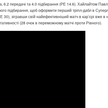
, 6.2 передачі та 4.0 підбирання (РЕ 14.6). Хайлайтом Павла
о підбирання, щоб оформити перший тріпл-дабл в Суперлізі
Е 30), зігравши свій найефективніший матч в кар’єрі вже в н
ативності (28 очок в переможному матчі проти Рівного).