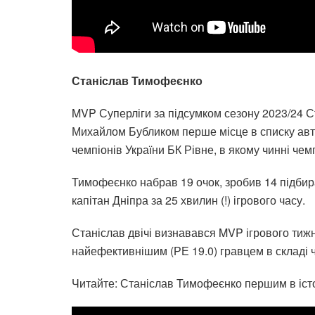
Станіслав Тимофеєнко
MVP Суперліги за підсумком сезону 2023/24 С
Михайлом Бубликом перше місце в списку авто
чемпіонів України БК Рівне, в якому чинні че
Тимофеєнко набрав 19 очок, зробив 14 підбира
капітан Дніпра за 25 хвилин (!) ігрового часу.
Станіслав двічі визнавався MVP ігрового тиж
найефективнішим (РЕ 19.0) гравцем в складі ч
Читайте: Станіслав Тимофеєнко першим в істор