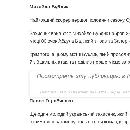
Михайло Бублик
Найкращий скорер першої половини сезону Су
Захисник Кривбаса Михайло Бублик набрав 33
місці 36 очок Абдула Ба, який зіграв за Запор
Крім того, в цьому матчі Бублик, який проводи
7 з 8 дальніх атак, та поділив перше місце за
Посмотреть эту публикацию 
Публикация от Ukrainian basketball SuperLeag
Павло Горобченко
Ще один молодий український захисник, який 
отримавши вагомішу роль в своїй команді, пр