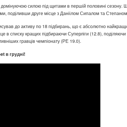
домінуючою силою під щитами в першій половині сезону. Ще
нями, поділивши друге місце з Даніілом Сипалом та Степано
исував до активу по 18 підбирань, що є абсолютно найкращ
це в списку кращих підбираючи Суперліги (12.8), поділяючи
ивніших гравців чемпіонату (РЕ 19.0).
t в грудні!