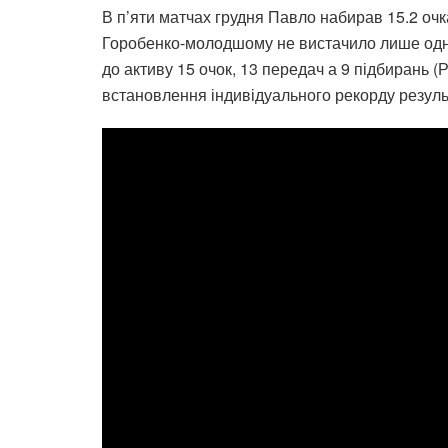
В п’яти матчах грудня Павло набирав 15.2 очка
Горобенко-молодшому не вистачило лише одног
до активу 15 очок, 13 передач а 9 підбирань (Р
встановлення індивідуального рекорду результ