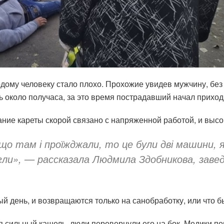
ому человеку стало плохо. Прохожие увидев мужчину, без 
 около получаса, за это время пострадавший начал приходи
ние кареты скорой связано с напряженной работой, и высок
що там і проїжджали, то це були дві машини, я
огли», — рассказала Людмила Здобникова, зав
й день, и возвращаются только на санобработку, или что б
 сильный кашель, люди перевернули его на бок. Медики п