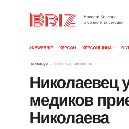
Briz
Новости Херсона
и области за сегодня
#NEWSBRIZ
ХЕРСОН
ХЕРСОНЩИНА
В У
На главную
НОВОСТИ НИКОЛАЕВА
Николаевец у
медиков прие
Николаева