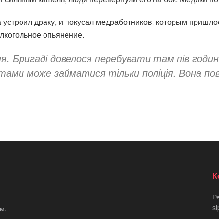
 устроил драку, и покусал медработников, которым пришло
алкогольное опьянение.
ня. Бригаді довелося перебувати там пів години
тами може займатися тільки поліція. Вона пов
К
Р
si
м,