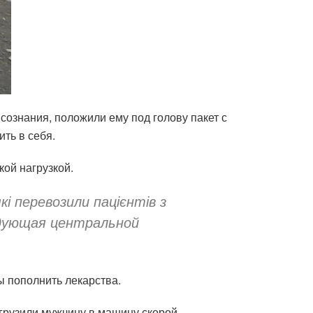
сознания, положили ему под голову пакет с
ть в себя.
ой нагрузкой.
кі перевозили пацієнтів з
едующая центральной
ы пополнить лекарства.
огрузили мужчину в машину скорой.