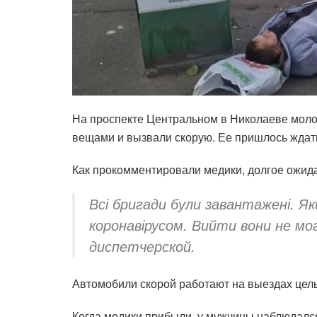
На проспекте Центральном в Николаеве молод
вещами и вызвали скорую. Ее пришлось ждать
Как прокомментировали медики, долгое ожида
Всі бригади були завантажені. Як
коронавірусом. Вийти вони не м
диспетчерской.
Автомобили скорой работают на выездах целы
Когда медики прибыли, у мужчины наблюдался