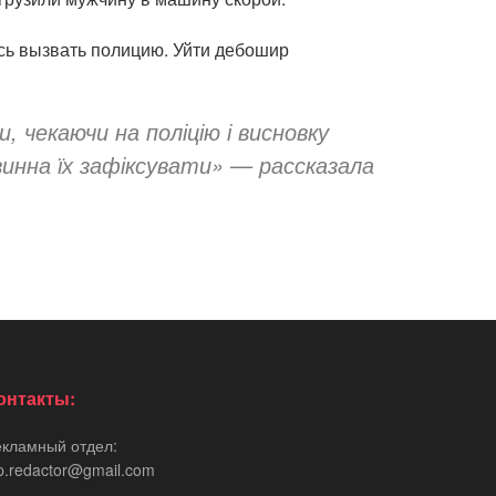
сь вызвать полицию. Уйти дебошир
, чекаючи на поліцію і висновку
инна їх зафіксувати» — рассказала
онтакты:
екламный отдел:
p.redactor@gmail.com