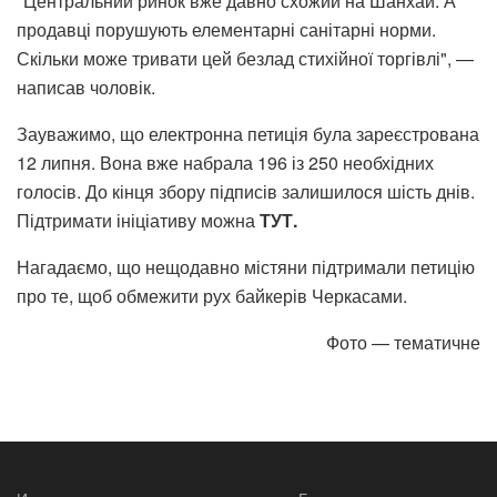
"Центральний ринок вже давно схожий на Шанхай. А
продавці порушують елементарні санітарні норми.
Скільки може тривати цей безлад стихійної торгівлі", —
написав чоловік.
Зауважимо, що електронна петиція була зареєстрована
12 липня. Вона вже набрала 196 із 250 необхідних
голосів. До кінця збору підписів залишилося шість днів.
Підтримати ініціативу можна
ТУТ.
Нагадаємо, що нещодавно містяни підтримали петицію
про те, щоб обмежити рух байкерів Черкасами.
Фото — тематичне