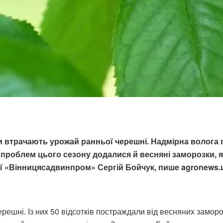
ки втрачають урожай ранньої черешні. Надмірна волога
проблем цього сезону додалися й весняні заморозки, як
ї «Вінницясадвинпром» Сергій Бойчук, пише agronews.
ерешні. Із них 50 відсотків постраждали від весняних замороз