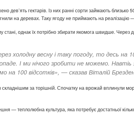
о дев’ять гектарів. Із них ранні сорти займають близько 5
гнили на деревах. Таку ягоду не приймають на реалізацію —
 стані, однак їх потрібно збирати якомога швидше. Через д
рез холодну весну і таку погоду, то десь на 1
аде. І ми нічого зробити не можемо. Навтіь 
о на 100 відсотків», — сказав Віталій Брезде
ся складнішим за торішній. Спочатку на врожай вплинули мор
шня — теплолюбна культура, яка потребує достатньої кількос