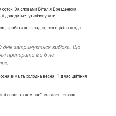
0 соток. За словами Віталія Брезденюка,
 її доводиться утилізовувати.
ощі зробити це складно, тож вціліла ягода
0 днів затримується вибірка. Що
які препарати ми б не
нюк.
озна зима та холодна весна. Під час цвітіння
ті сонця та помірної вологості, сказав