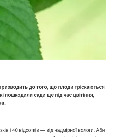
 призводить до того, що плоди тріскаються
і пошкодили сади ще під час цвітіння,
ua.
ків і 40 відсотків — від надмірної вологи. Аби