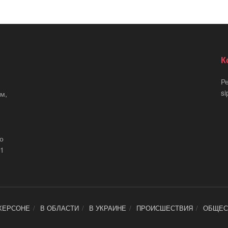
К
Р
si
м,
що
21
ХЕРСОНЕ
В ОБЛАСТИ
В УКРАИНЕ
ПРОИСШЕСТВИЯ
ОБЩЕС