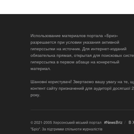
Использование материалов портала «Бриз»
разрешается при условии указания активной
гиперссылки на источник. Для интернет-изданий
обязательна прямая, открытая для поисковых систе
гиперссылка в первом абзаце на конкретный
материал.
Шановні користувачі! Звертаємо вашу увагу на те, 
контент сайту призначений для аудиторії досягшої 
року.
#NewsBriz
В 
© 2021-2005 Херсонський міський портал
"Бріз". За підтримки спільноти журналістів