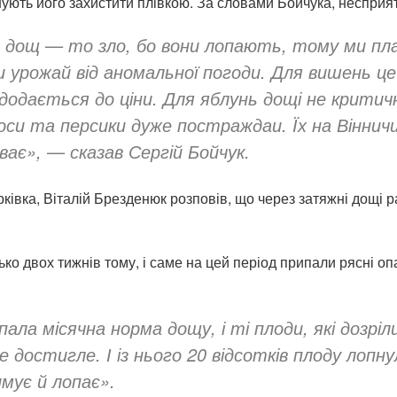
ують його захистити плівкою. За словами Бойчука, несприятл
дощ — то зло, бо вони лопають, тому ми пл
ти урожай від аномальної погоди. Для вишень ц
 додається до ціни. Для яблунь дощі не критич
оси та персики дуже постраждаи. Їх на Вінничи
уває», — сказав Сергій Бойчук.
ківка, Віталій Брезденюк розповів, що через затяжні дощі р
ько двох тижнів тому, і саме на цей період припали рясні 
пала місячна норма дощу, і ті плоди, які дозрі
же достигле. І із нього 20 відсотків плоду лоп
мує й лопає».