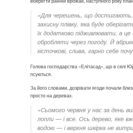
вберегти ранній врожай, наступного року план
«Для черешень, що достигають, 
захисну плівку, яка буде оберіга
їх додатково підживлювати, а це
обробляти через погоду. Й абрик
кісточкові, слива, гарно себе поч
Голова господарства «Елітасад», що в селі Юр
псуються.
За його словами, дозрівати ягоди почали близ
просто на деревах.
«Сьомого червня у нас за день ви
лопли — і все. Ось дерево, яке в
водою — і верхня шкірка не витри