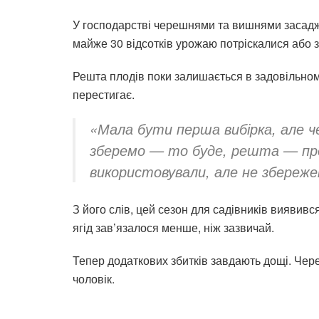
У господарстві черешнями та вишнями засаджен
майже 30 відсотків урожаю потріскалися або з
Решта плодів поки залишається в задовільному
перестигає.
«Мала бути перша вибірка, але че
зберемо — то буде, решта — проп
використовували, але не збережем
З його слів, цей сезон для садівників виявив
ягід зав’язалося менше, ніж зазвичай.
Тепер додаткових збитків завдають дощі. Чере
чоловік.