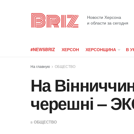
Briz
Новости Херсона
и области за сегодня
#NEWSBRIZ
ХЕРСОН
ХЕРСОНЩИНА
В У
На главную
ОБЩЕСТВО
На Вінниччи
черешні – 
в
ОБЩЕСТВО