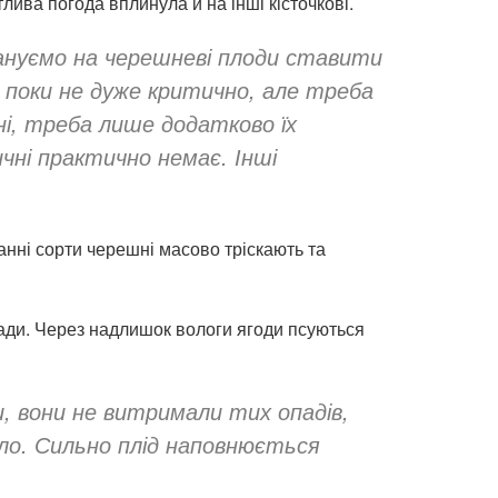
ива погода вплинула й на інші кісточкові.
ануємо на черешневі плоди ставити
е поки не дуже критично, але треба
ні, треба лише додатково їх
чні практично немає. Інші
анні сорти черешні масово тріскають та
опади. Через надлишок вологи ягоди псуються
ли, вони не витримали тих опадів,
нуло. Сильно плід наповнюється