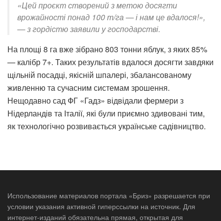
«Цей проєкт створений з метою досягти
врожайності понад 100 т/га — і нам це вдалося!»,
— з гордістю заявили у господарстві.
На площі 8 га вже зібрано 803 тонни яблук, з яких 85%
— калібр 7+. Таких результатів вдалося досягти завдяки
щільній посадці, якісній шпалері, збалансованому
живленню та сучасним системам зрошення.
Нещодавно сад ФГ «Гадз» відвідали фермери з
Нідерландів та Італії, які були приємно здивовані тим,
як технологічно розвивається українське садівництво.
Использование материалов портала «Бриз» разрешается при
условии указания активной гиперссылки на источник. Для
интернет-изданий обязательна прямая, открытая для