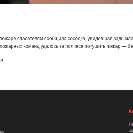
 пожаре спасателям сообщила соседка, увидевшая задымле
пожарных команд удалось за полчаса потушить пожар — без
ти
К
Р
si
м,