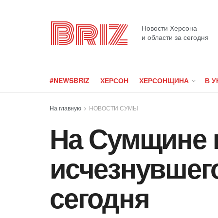
Briz
Новости Херсона
и области за сегодня
#NEWSBRIZ
ХЕРСОН
ХЕРСОНЩИНА
В У
На главную
НОВОСТИ СУМЫ
На Сумщине 
исчезнувшего
сегодня