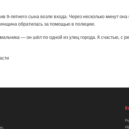
ив 9-летнего сына возле входа. Через несколько минут он
Женщина обратилась за помощью в полицию.
альчика — он шёл по одной из улиц города. К счастью, с р
асти
К
Р
si
м,