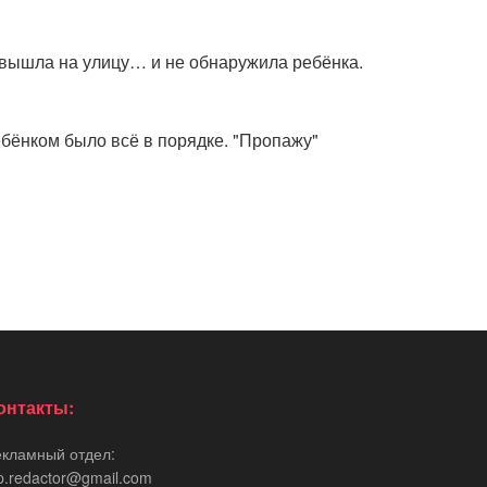
а вышла на улицу… и не обнаружила ребёнка.
ебёнком было всё в порядке. "Пропажу"
онтакты:
екламный отдел:
p.redactor@gmail.com