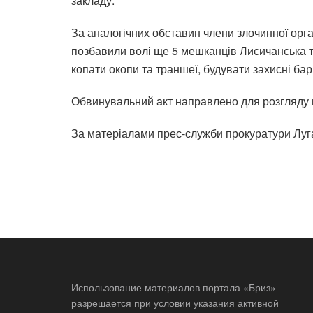
закладу.
За аналогічних обставин члени злочинної орг
позбавили волі ще 5 мешканців Лисичанська 
копати окопи та траншеї, будувати захисні ба
Обвинувальний акт направлено для розгляду по
За матеріалами прес-служби прокуратури Луга
Использование материалов портала «Бриз»
разрешается при условии указания активной