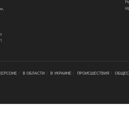
Р
si
м,
що
21
ХЕРСОНЕ
В ОБЛАСТИ
В УКРАИНЕ
ПРОИСШЕСТВИЯ
ОБЩЕС