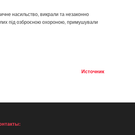
зичне насильство, викрали та незаконно
ілих під озброєною охороною, примушували
Источник
онтакты: