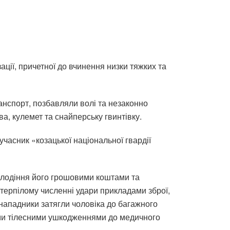
ії, причетної до вчинення низки тяжких та
анспорт, позбавляли волі та незаконно
, кулемет та снайперську гвинтівку.
часник «козацької національної гвардії
олодіння його грошовими коштами та
отерпілому численні удари прикладами зброї,
 нападники затягли чоловіка до багажного
жкими тілесними ушкодженнями до медичного