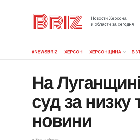
Briz
Новости Херсона
и области за сегодня
#NEWSBRIZ
ХЕРСОН
ХЕРСОНЩИНА
В У
На Луганщині
суд за низку 
новини
в
Без рубрики