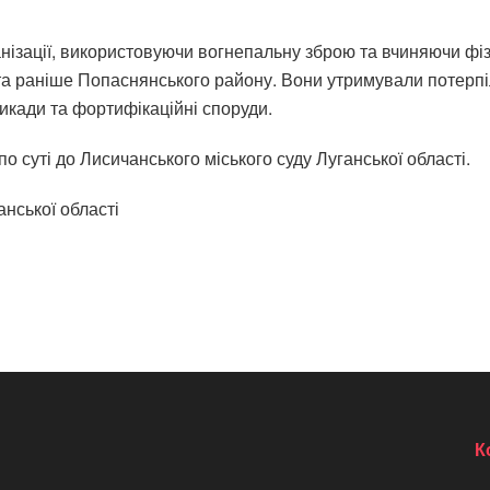
анізації, використовуючи вогнепальну зброю та вчиняючи фі
та раніше Попаснянського району. Вони утримували потерп
рикади та фортифікаційні споруди.
 суті до Лисичанського міського суду Луганської області.
нської області
К