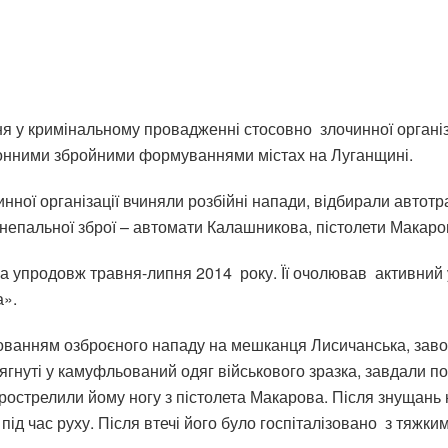
 у кримінальному провадженні стосовно злочинної організац
конними збройними формуваннями містах на Луганщині.
нної організації вчиняли розбійні напади, відбирали автотр
епальної зброї – автомати Калашникова, пістолети Макарова
ла упродовж травня-липня 2014 року. Її очолював активний у
а».
пованням озброєного нападу на мешканця Лисичанська, зав
дягнуті у камуфльований одяг військового зразка, завдали п
прострелили йому ногу з пістолета Макарова. Після знущань
в під час руху. Після втечі його було госпіталізовано з тя