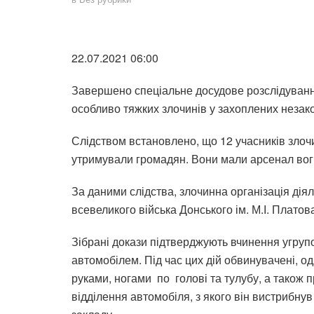
22.07.2021 06:00
Завершено спеціальне досудове розслідування
особливо тяжких злочинів у захоплених неза
Слідством встановлено, що 12 учасників злочи
утримували громадян. Вони мали арсенал вогн
За даними слідства, злочинна організація дія
всевеликого війська Донського ім. М.І. Платов
Зібрані докази підтверджують вчинення угру
автомобілем. Під час цих дій обвинувачені, о
руками, ногами по голові та тулубу, а також 
відділення автомобіля, з якого він вистрибну