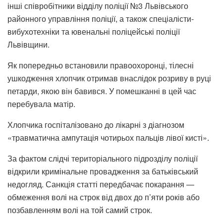
інші співробітники відділу поліції №3 Львівського
районного управління поліції, а також спеціалісти-
вибухотехніки та ювенальні поліцейські поліції
Львівщини.
Як попередньо встановили правоохоронці, тілесні
ушкодження хлопчик отримав внаслідок розриву в руці
петарди, якою він бавився. У помешканні в цей час
перебувала матір.
Хлопчика госпіталізовано до лікарні з діагнозом
«травматична ампутація чотирьох пальців лівої кисті».
За фактом слідчі територіального підрозділу поліції
відкрили кримінальне провадження за батьківський
недогляд. Санкція статті передбачає покарання —
обмеження волі на строк від двох до п’яти років або
позбавленням волі на той самий строк.