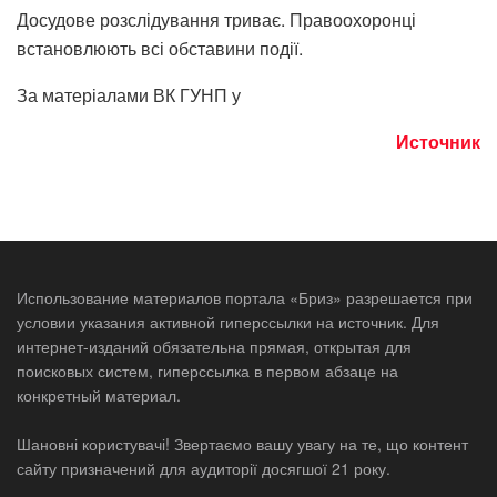
Досудове розслідування триває. Правоохоронці
встановлюють всі обставини події.
За матеріалами ВК ГУНП у
Источник
Использование материалов портала «Бриз» разрешается при
условии указания активной гиперссылки на источник. Для
интернет-изданий обязательна прямая, открытая для
поисковых систем, гиперссылка в первом абзаце на
конкретный материал.
Шановні користувачі! Звертаємо вашу увагу на те, що контент
сайту призначений для аудиторії досягшої 21 року.