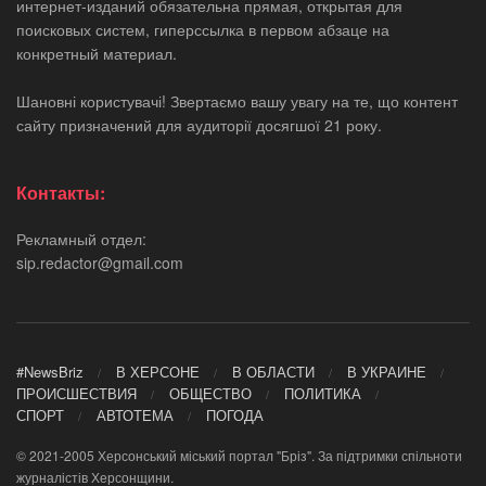
интернет-изданий обязательна прямая, открытая для
поисковых систем, гиперссылка в первом абзаце на
конкретный материал.
Шановні користувачі! Звертаємо вашу увагу на те, що контент
сайту призначений для аудиторії досягшої 21 року.
Контакты:
Рекламный отдел:
sip.redactor@gmail.com
#NewsBriz
В ХЕРСОНЕ
В ОБЛАСТИ
В УКРАИНЕ
ПРОИСШЕСТВИЯ
ОБЩЕСТВО
ПОЛИТИКА
СПОРТ
АВТОТЕМА
ПОГОДА
© 2021-2005 Херсонський міський портал "Бріз". За підтримки спільноти
журналістів Херсонщини.