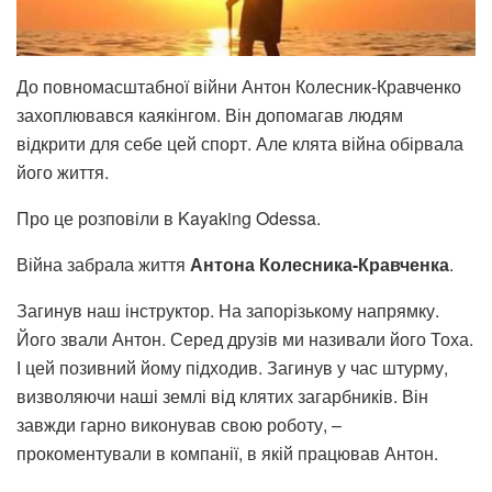
До повномасштабної війни Антон Колесник-Кравченко
захоплювався каякінгом. Він допомагав людям
відкрити для себе цей спорт. Але клята війна обірвала
його життя.
Про це розповіли в Kayaking Odessa.
Війна забрала життя
Антона Колесника-Кравченка
.
Загинув наш інструктор. На запорізькому напрямку.
Його звали Антон. Серед друзів ми називали його Тоха.
І цей позивний йому підходив. Загинув у час штурму,
визволяючи наші землі від клятих загарбників. Він
завжди гарно виконував свою роботу, –
прокоментували в компанії, в якій працював Антон.