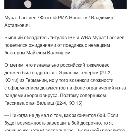
Мурат Гассиев / Фото: © РИА Новости / Владимир
Астапкович
Бывший обладатель титулов IBF и WBA Мурат Гассиев
поделился ожиданиями от поединка с немецким
боксером Майклом Валлишем.
Отметим, что изначально российский тяжеловес
должен был подраться с Эрканом Тепером (21-3,
КО 13) из Германии, но у того возникли сложности
с оформлением документов на фоне ограничений из-за
пандемии коронавируса. Поэтому соперником
Гассиева стал Валлиш (22-4, КО 15).
— Никогда не думал о том, как закончится бой. Если
будет возможность завершить бой досрочно, то я,
конечно же, (этим) воспользуюсь. Если (бой) продлится