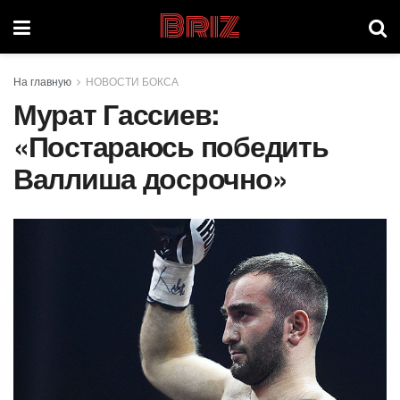
Briz
На главную
НОВОСТИ БОКСА
Мурат Гассиев:
«Постараюсь победить
Валлиша досрочно»