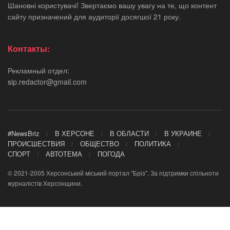
Шановні користувачі! Звертаємо вашу увагу на те, що контент
сайту призначений для аудиторії досягшої 21 року.
Контакты:
Рекламный отдел:
sip.redactor@gmail.com
#NewsBriz
В ХЕРСОНЕ
В ОБЛАСТИ
В УКРАИНЕ
ПРОИСШЕСТВИЯ
ОБЩЕСТВО
ПОЛИТИКА
СПОРТ
АВТОТЕМА
ПОГОДА
© 2021-2005 Херсонський міський портал "Бріз". За підтримки спільноти
журналістів Херсонщини.