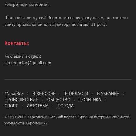
конкретный материал.
Шановні користувачі! Звертаємо вашу увагу на те, що контент
сайту призначений для аудиторії досягшої 21 року.
Контакты:
Рекламный отдел:
sip.redactor@gmail.com
#NewsBriz
В ХЕРСОНЕ
В ОБЛАСТИ
В УКРАИНЕ
ПРОИСШЕСТВИЯ
ОБЩЕСТВО
ПОЛИТИКА
СПОРТ
АВТОТЕМА
ПОГОДА
© 2021-2005 Херсонський міський портал "Бріз". За підтримки спільноти
журналістів Херсонщини.