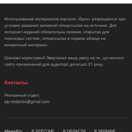
Использование материалов портала «Бриз» разрешается при
условии указания активной гиперссылки на источник. Для
интернет-изданий обязательна прямая, открытая для
поисковых систем, гиперссылка в первом абзаце на
конкретный материал.
Шановні користувачі! Звертаємо вашу увагу на те, що контент
сайту призначений для аудиторії досягшої 21 року.
Контакты:
Рекламный отдел:
sip.redactor@gmail.com
#NewsBriz
В ХЕРСОНЕ
В ОБЛАСТИ
В УКРАИНЕ