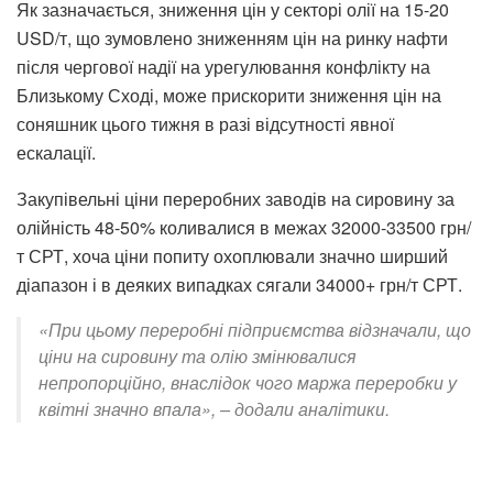
Як зазначається, зниження цін у секторі олії на 15-20
USD/т, що зумовлено зниженням цін на ринку нафти
після чергової надії на урегулювання конфлікту на
Близькому Сході, може прискорити зниження цін на
соняшник цього тижня в разі відсутності явної
ескалації.
Закупівельні ціни переробних заводів на сировину за
олійність 48-50% коливалися в межах 32000-33500 грн/
т СРТ, хоча ціни попиту охоплювали значно ширший
діапазон і в деяких випадках сягали 34000+ грн/т СРТ.
«При цьому переробні підприємства відзначали, що
ціни на сировину та олію змінювалися
непропорційно, внаслідок чого маржа переробки у
квітні значно впала», – додали аналітики.