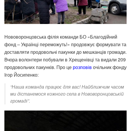
Нововоронцовська філія команди БО «
Благодійний
фонд – Українці переможуть
!» продовжує формувати та
доставляти продовольчі пакунки до мешканців громади.
Вчора волонтери побували в Хрещенівці та видали 209
продовольчих пакунків. Про це
розповів
очільник фонду
Ігор Йосипенко:
“Наша команда працює для вас! Найближчим часом
ми дістанемося кожного села в Нововоронцовській
громаді”.