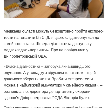
Мешканці області можуть безкоштовно пройти експрес-
тести на гепатити В і С. Для цього слід звернутися до
сімейного лікаря. Швидка діагностика доступна у
медзакладах «первинки». Про це повідомили у
Дніпропетровській ОДА.
«Вчасна діагностика – запорука якнайшвидшого
одужання. А у випадку з вірусним гепатитом – ще й
допоможе зберегти життя. Зробити експрес-тести
можна в найближчій амбулаторії у сімейного лікаря», –
розповіла в.о. директора департаменту охорони
здоров’я Дніпропетровської ОДА Вікторія Кулик.
Окрім експрес-діагностики, можна пройти і поглиблене