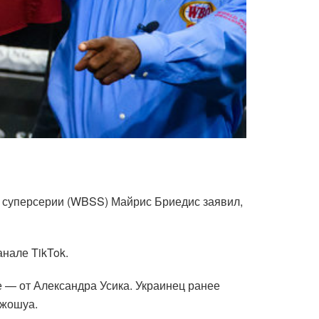
й суперсерии (WBSS) Майрис Бриедис заявил,
нале TikTok.
е — от Александра Усика. Украинец ранее
Джошуа.