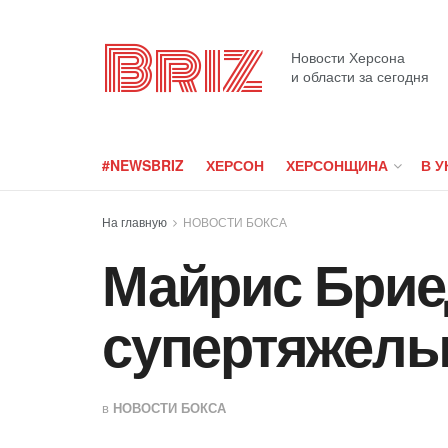
Briz
Новости Херсона
и области за сегодня
#NEWSBRIZ
ХЕРСОН
ХЕРСОНЩИНА
В У
На главную
НОВОСТИ БОКСА
Майрис Брие
супертяжелы
в
НОВОСТИ БОКСА