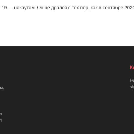
х 19 — нокаутом. Он не дрался с тех пор, как в сентябре 2
К
Р
si
м,
що
21