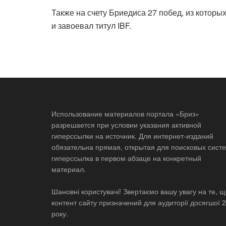
Также на счету Бриедиса 27 побед, из которы
и завоевал титул IBF.
Использование материалов портала «Бриз»
разрешается при условии указания активной
гиперссылки на источник. Для интернет-изданий
обязательна прямая, открытая для поисковых систе
гиперссылка в первом абзаце на конкретный
материал.
Шановні користувачі! Звертаємо вашу увагу на те, 
контент сайту призначений для аудиторії досягшої 
року.