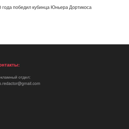
020 года победил кубинца Юньера Дортикоса
онтакты:
екламный отдел:
p.redactor@gmail.com