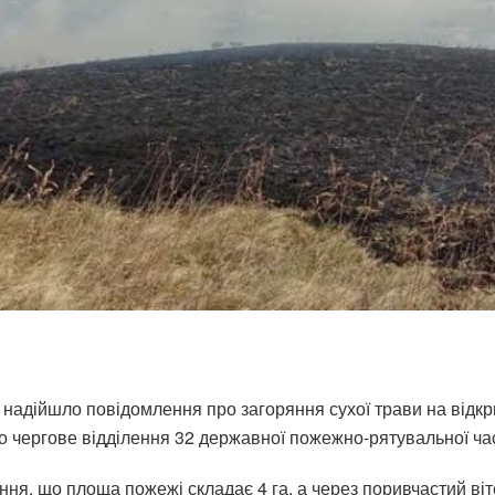
 надійшло повідомлення про загоряння сухої трави на відкр
о чергове відділення 32 державної пожежно-рятувальної час
ня, що площа пожежі складає 4 га, а через поривчастий віт