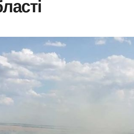
бласті