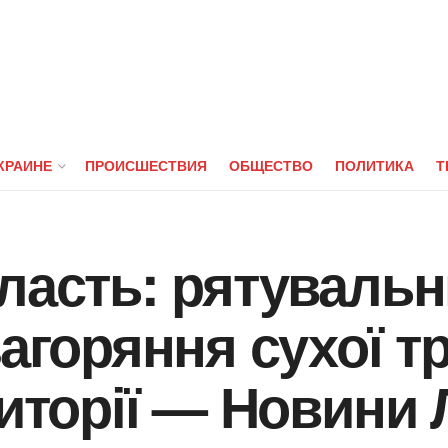
КРАИНЕ
ПРОИСШЕСТВИЯ
ОБЩЕСТВО
ПОЛИТИКА
Т
ласть: рятуваль
загоряння сухої т
риторії — Новини 