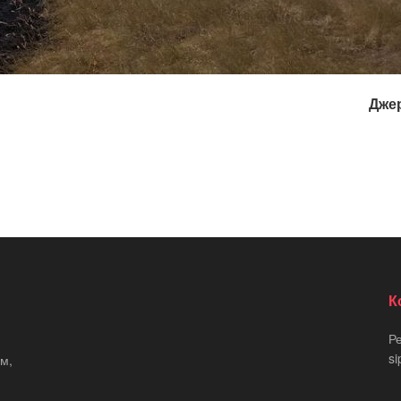
Джер
К
Р
si
м,