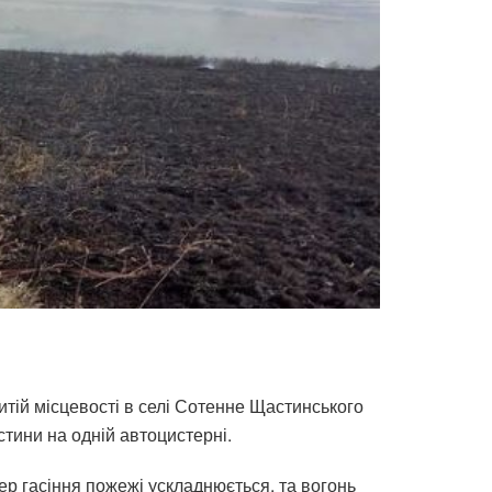
итій місцевості в селі Сотенне Щастинського
тини на одній автоцистерні.
ер гасіння пожежі ускладнюється, та вогонь