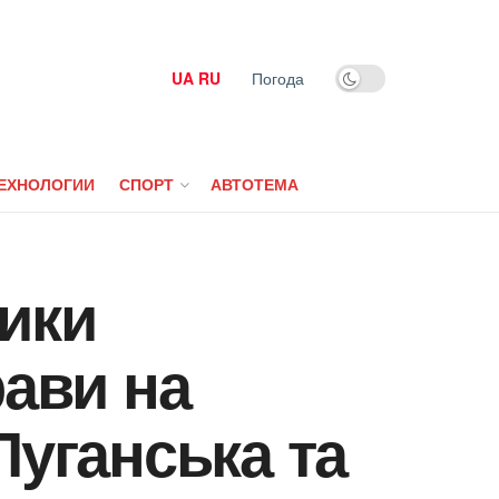
UA
RU
Погода
ЕХНОЛОГИИ
СПОРТ
АВТОТЕМА
ники
рави на
Луганська та