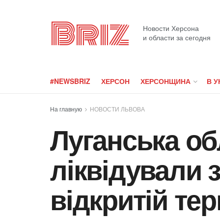
Briz
Новости Херсона
и области за сегодня
#NEWSBRIZ
ХЕРСОН
ХЕРСОНЩИНА
В У
На главную
НОВОСТИ ЛЬВОВА
Луганська об
ліквідували 
відкритій те