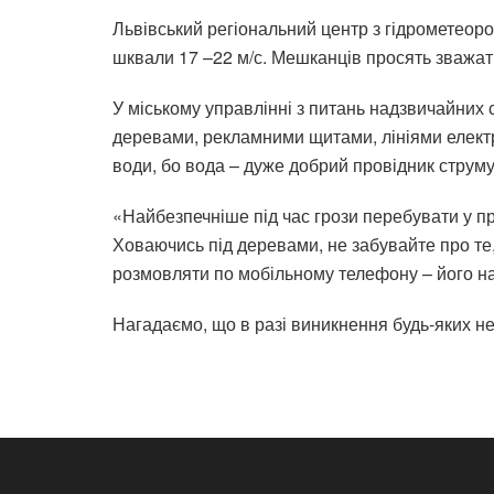
Львівський регіональний центр з гідрометеороло
шквали 17 –22 м/с. Мешканців просять зважат
У міському управлінні з питань надзвичайних 
деревами, рекламними щитами, лініями електро
води, бо вода – дуже добрий провідник струму
«Найбезпечніше під час грози перебувати у при
Ховаючись під деревами, не забувайте про те,
розмовляти по мобільному телефону – його на
Нагадаємо, що в разі виникнення будь-яких н