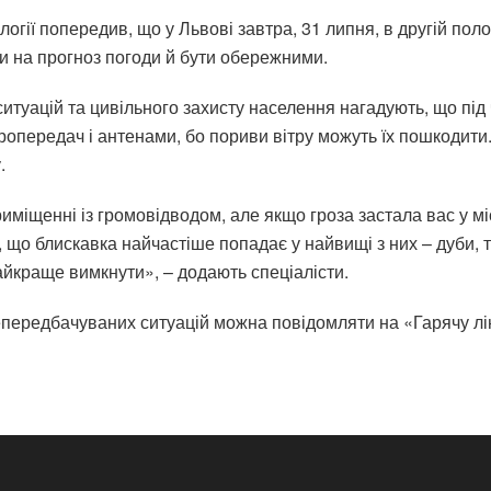
гії попередив, що у Львові завтра, 31 липня, в другій полови
и на прогноз погоди й бути обережними.
ситуацій та цивільного захисту населення нагадують, що під 
передач і антенами, бо пориви вітру можуть їх пошкодити. 
.
міщенні із громовідводом, але якщо гроза застала вас у міст
 що блискавка найчастіше попадає у найвищі з них – дуби, т
йкраще вимкнути», – додають спеціалісти.
епередбачуваних ситуацій можна повідомляти на «Гарячу лі