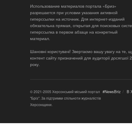
Использование материалов портала «Бриз»
разрешается при условии указания активной
гиперссылки на источник. Для интернет-изданий
обязательна прямая, открытая для поисковых систе
гиперссылка в первом абзаце на конкретный
материал.
Шановні користувачі! Звертаємо вашу увагу на те, 
контент сайту призначений для аудиторії досягшої 
року.
#NewsBriz
В 
© 2021-2005 Херсонський міський портал
"Бріз". За підтримки спільноти журналістів
Херсонщини.