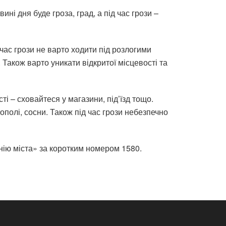
ні дня буде гроза, град, а під час грози –
час грози не варто ходити під розлогими
Також варто уникати відкритої місцевості та
і – сховайтеся у магазини, під’їзд тощо.
ополі, сосни. Також під час грози небезпечно
нію міста» за коротким номером 1580.