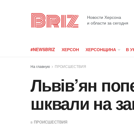
Briz
Новости Херсона
и области за сегодня
#NEWSBRIZ
ХЕРСОН
ХЕРСОНЩИНА
В У
На главную
ПРОИСШЕСТВИЯ
Львів’ян поп
шквали на за
в
ПРОИСШЕСТВИЯ