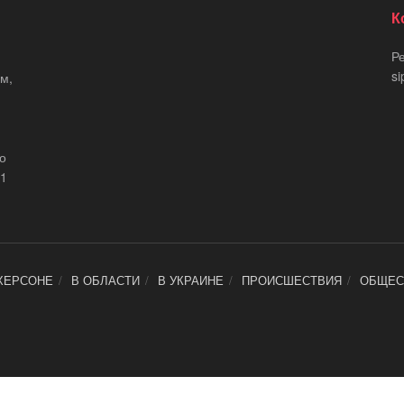
К
Р
si
м,
що
21
ХЕРСОНЕ
В ОБЛАСТИ
В УКРАИНЕ
ПРОИСШЕСТВИЯ
ОБЩЕС