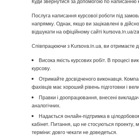
Куди звернутися за допомогою по написанню 
Послуга написання курсової роботи під замов
напрямку. Однак, якщо ви зацікавлені в дійсн
відшукати на офіційному сайті kursova.in.ua/z
Співпрацюючи з Kursova.in.ua, ви отримаєте д
Висока якість курсових робіт. В процесі в
курсову.
Отримайте досвідченого виконавця. Компан
фахівців має хороший рівень підготовки і вели
Правки і доопрацювання, внесені викладаче
аналогічних.
Надається онлайн-підтримка в цілодобово
кабінет. Питання, що не стосуються проекту,
терміни: довго чекати не доведеться.