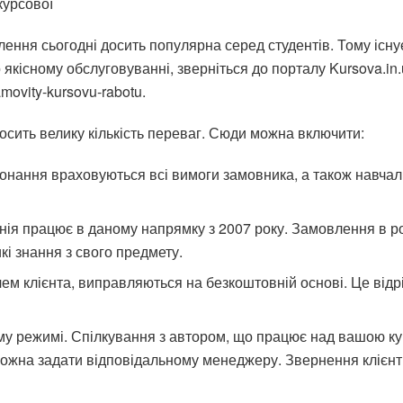
курсової
лення сьогодні досить популярна серед студентів. Тому існ
о якісному обслуговуванні, зверніться до порталу Kursova.i
amovity-kursovu-rabotu.
осить велику кількість переваг. Сюди можна включити:
иконання враховуються всі вимоги замовника, а також навчал
ія працює в даному напрямку з 2007 року. Замовлення в роб
кі знання з свого предмету.
м клієнта, виправляються на безкоштовній основі. Це відрі
му режимі. Спілкування з автором, що працює над вашою к
 можна задати відповідальному менеджеру. Звернення клієн