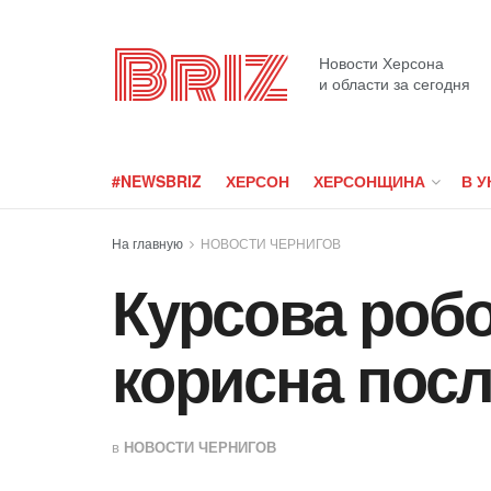
Briz
Новости Херсона
и области за сегодня
#NEWSBRIZ
ХЕРСОН
ХЕРСОНЩИНА
В У
На главную
НОВОСТИ ЧЕРНИГОВ
Курсова робо
корисна посл
в
НОВОСТИ ЧЕРНИГОВ