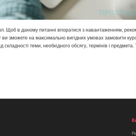
ил. Щоб в даному питанні впоратися з навантаженням, реко
т ви зможете на максимально вигідних умовах замовити курсо
ід складності теми, необхідного обсягу, термінів і предмета
К
Р