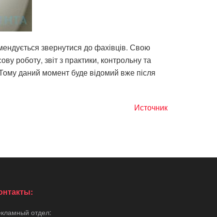
мендується звернутися до фахівців. Свою
ву роботу, звіт з практики, контрольну та
. Тому даний момент буде відомий вже після
Источник
онтакты:
екламный отдел: