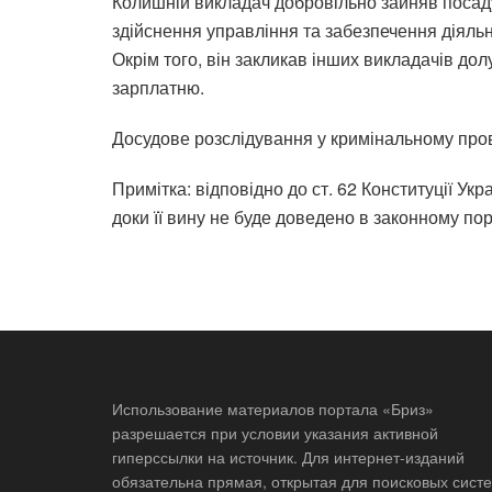
Колишній викладач добровільно зайняв посаду
здійснення управління та забезпечення діяльн
Окрім того, він закликав інших викладачів дол
зарплатню.
Досудове розслідування у кримінальному про
Примітка: відповідно до ст. 62 Конституції У
доки її вину не буде доведено в законному п
Использование материалов портала «Бриз»
разрешается при условии указания активной
гиперссылки на источник. Для интернет-изданий
обязательна прямая, открытая для поисковых систе