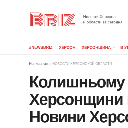
Briz
Новости Херсона
и области за сегодня
#NEWSBRIZ
ХЕРСОН
ХЕРСОНЩИНА
В У
На главную
НОВОСТИ ХЕРСОНСКОЙ ОБЛАСТИ
Колишньому 
Херсонщини 
Новини Херс