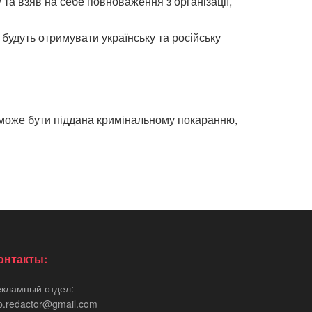
а взяв на себе повноваження з організації,
 будуть отримувати українську та російську
е може бути піддана кримінальному покаранню,
онтакты:
екламный отдел:
p.redactor@gmail.com