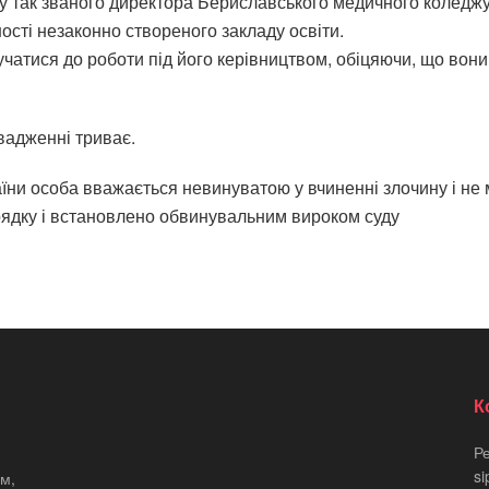
 так званого директора Бериславського медичного коледжу т
ості незаконно створеного закладу освіти.
учатися до роботи під його керівництвом, обіцяючи, що вони
вадженні триває.
країни особа вважається невинуватою у вчиненні злочину і н
орядку і встановлено обвинувальним вироком суду
К
Р
si
м,