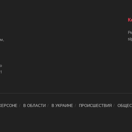
К
Р
si
м,
що
21
ХЕРСОНЕ
В ОБЛАСТИ
В УКРАИНЕ
ПРОИСШЕСТВИЯ
ОБЩЕС