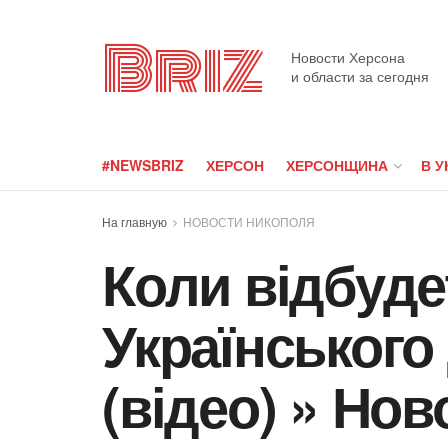
Briz
Новости Херсона
и области за сегодня
#NEWSBRIZ
ХЕРСОН
ХЕРСОНЩИНА
В У
На главную
НОВОСТИ НИКОПОЛЯ
Коли відбуд
Українського
(відео) » Но